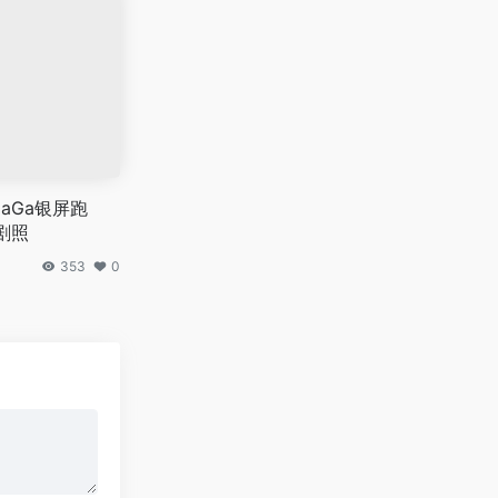
aGa银屏跑
剧照
353
0