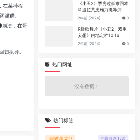
《小丑2》票房过低难回本
，在某种程
科波拉共患难力挺导演
词滥调。
2年前 (2024)
0
神崩溃，在哥
R级歌舞片《小丑2：双重
妄想》内地定档10.16
2年前 (2024)
0
斯回归执导。
热门网址
没有数据！
热门标签
动画电影
(211)
电影频道
(153)