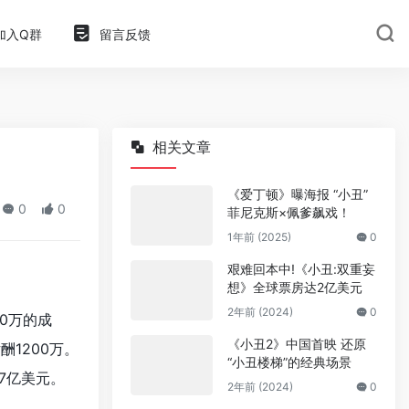
加入Q群
留言反馈
相关文章
《爱丁顿》曝海报 “小丑”
0
0
菲尼克斯×佩爹飙戏！
1年前 (2025)
0
艰难回本中!《小丑:双重妄
想》全球票房达2亿美元
2年前 (2024)
0
0万的成
《小丑2》中国首映 还原
酬1200万。
“小丑楼梯”的经典场景
7亿美元。
2年前 (2024)
0