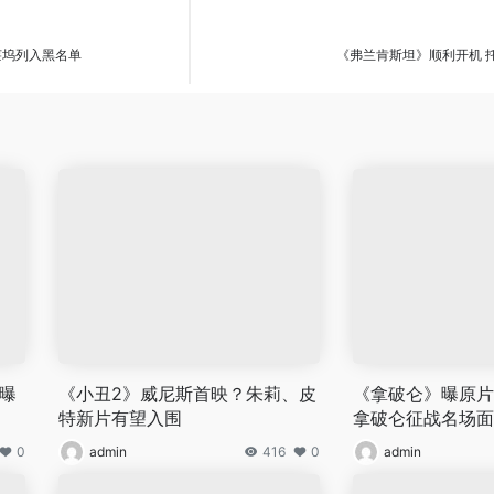
莱坞列入黑名单
《弗兰肯斯坦》顺利开机 
曝
《小丑2》威尼斯首映？朱莉、皮
《拿破仑》曝原片
特新片有望入围
拿破仑征战名场面
0
admin
416
0
admin