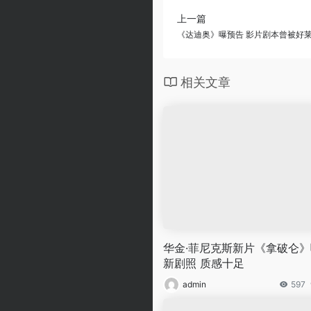
上一篇
《达迪奥》曝预告 影片剧本曾被好
相关文章
华金·菲尼克斯新片《拿破仑》
新剧照 质感十足
admin
597