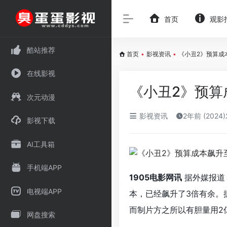
首页
观影
酷站推荐
首页
•
影视资讯
•
《小丑2》预算成
在线影视
《小丑2》预算
次元动漫
影视资讯
2年前 (2024
影视下载
AI工具箱
手机端APP
1905电影网讯
据外媒报道
电视端APP
本，已经飙升了3倍有余。
而制片方之所以有胆量用2
网盘搜索