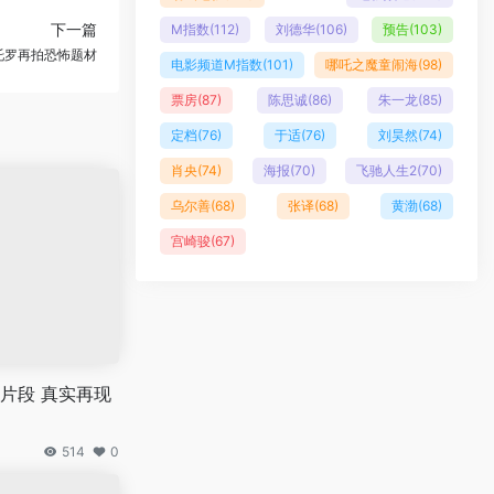
下一篇
M指数
(112)
刘德华
(106)
预告
(103)
托罗再拍恐怖题材
电影频道M指数
(101)
哪吒之魔童闹海
(98)
票房
(87)
陈思诚
(86)
朱一龙
(85)
定档
(76)
于适
(76)
刘昊然
(74)
肖央
(74)
海报
(70)
飞驰人生2
(70)
乌尔善
(68)
张译
(68)
黄渤
(68)
宫崎骏
(67)
片段 真实再现
514
0