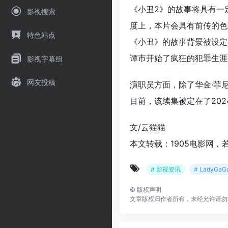
《小丑2》的故事将具有一
影视搜索
度上，本片会具有前传的色
特色站点
《小丑》的故事背景被设定
谭市开始了疯狂的犯罪生涯
影视字幕组
网友投稿
演职员方面，除了华金·菲尼
目前，该续集被定在了20
文/云猫猫
本文转载：1905电影网，
# 影视资讯
# LadyGaG
©
版权声明
文章版权归作者所有，未经允许请勿