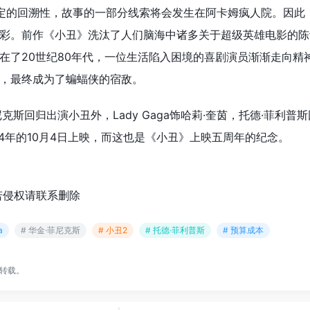
定的回溯性，故事的一部分线索将会发生在阿卡姆疯人院。因此
彩。前作《小丑》洗汰了人们脑海中诸多关于超级英雄电影的陈
在了20世纪80年代，一位生活陷入困境的喜剧演员渐渐走向精
，最终成为了蝙蝠侠的宿敌。
克斯回归出演小丑外，Lady Gaga饰哈莉·奎茵，托德·菲利普
24年的10月4日上映，而这也是《小丑》上映五周年的纪念。
若侵权请联系删除
a
# 华金·菲尼克斯
# 小丑2
# 托德·菲利普斯
# 预算成本
转载。