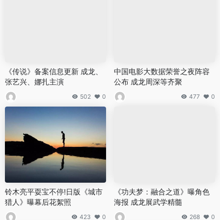
《传说》备案信息更新 成龙、
中国电影大数据荣誉之夜阵容
张艺兴、娜扎主演
公布 成龙周深等齐聚
502
0
477
0
铃木亮平耍宝不停!日版《城市
《功夫梦：融合之道》曝角色
猎人》曝幕后花絮照
海报 成龙展武学精髓
423
0
268
0