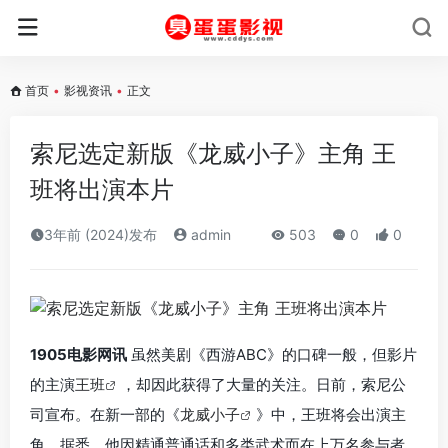
首页
•
影视资讯
•
正文
索尼选定新版《龙威小子》主角 王
班将出演本片
3年前 (2024)发布
admin
503
0
0
1905电影网讯
虽然美剧《西游ABC》的口碑一般，但影片
的主演
王班
，却因此获得了大量的关注。日前，索尼公
司宣布。在新一部的《
龙威小子
》中，王班将会出演主
角。据悉，他因精通普通话和多类武术而在上万名参与者