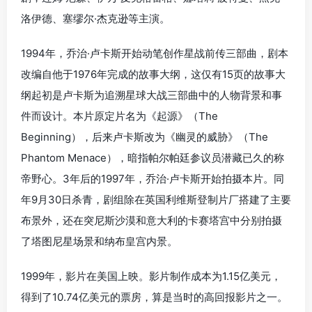
洛伊德、塞缪尔·杰克逊等主演。
1994年，乔治·卢卡斯开始动笔创作星战前传三部曲，剧本
改编自他于1976年完成的故事大纲，这仅有15页的故事大
纲起初是卢卡斯为追溯星球大战三部曲中的人物背景和事
件而设计。本片原定片名为《起源》（The
Beginning），后来卢卡斯改为《幽灵的威胁》（The
Phantom Menace），暗指帕尔帕廷参议员潜藏已久的称
帝野心。3年后的1997年，乔治·卢卡斯开始拍摄本片。同
年9月30日杀青，剧组除在英国利维斯登制片厂搭建了主要
布景外，还在突尼斯沙漠和意大利的卡赛塔宫中分别拍摄
了塔图尼星场景和纳布皇宫内景。
1999年，影片在美国上映。影片制作成本为1.15亿美元，
得到了10.74亿美元的票房，算是当时的高回报影片之一。