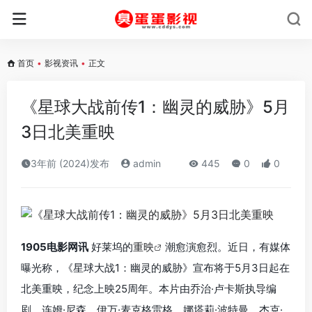
首页
•
影视资讯
•
正文
《星球大战前传1：幽灵的威胁》5月
3日北美重映
3年前 (2024)发布
admin
445
0
0
1905电影网讯
好莱坞的
重映
潮愈演愈烈。近日，有媒体
曝光称，《星球大战1：幽灵的威胁》宣布将于5月3日起在
北美重映，纪念上映25周年。本片由乔治·卢卡斯执导编
剧，连姆·尼森、伊万·麦克格雷格、娜塔莉·波特曼、杰克·