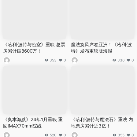
《哈利·波特与密室》重映 总票
魔法旋风席卷亚洲！《哈利·波
房累计破8600万！
特》发布重映版海报
353
0
336
0
《奥本海默》24年1月重映 重
《哈利·波特与魔法石》重映 内
回IMAX70mm院线
地票房累计近3亿！
520
0
355
0