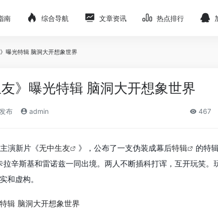
指南
综合导航
文章资讯
热点排行
》曝光特辑 脑洞大开想象世界
友》曝光特辑 脑洞大开想象世界
)发布
admin
467
兹主演新片《
无中生友
》，公布了一支伪装成幕后
特辑
的特
·卡拉辛斯基和雷诺兹一同出境。两人不断插科打诨，互开玩笑。
实和虚构。