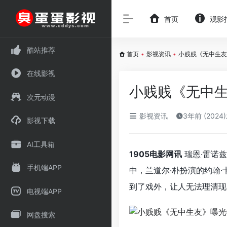
首页
观影
酷站推荐
首页
•
影视资讯
•
小贱贱《无中生友
在线影视
小贱贱《无中生
次元动漫
影视资讯
3年前 (2024
影视下载
AI工具箱
1905电影网讯
瑞恩·雷诺
手机端APP
中，兰道尔·朴扮演的约翰
到了戏外，让人无法理清现
电视端APP
网盘搜索