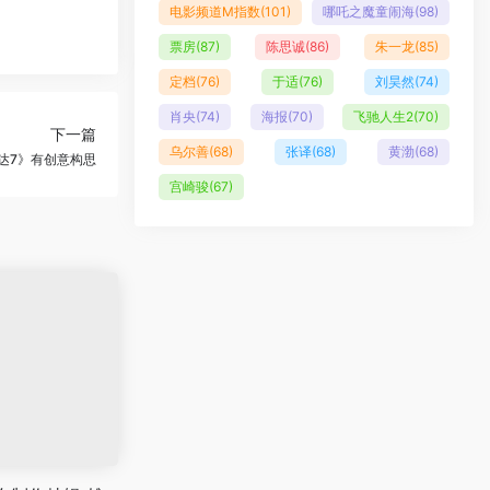
电影频道M指数
(101)
哪吒之魔童闹海
(98)
票房
(87)
陈思诚
(86)
朱一龙
(85)
定档
(76)
于适
(76)
刘昊然
(74)
肖央
(74)
海报
(70)
飞驰人生2
(70)
下一篇
乌尔善
(68)
张译
(68)
黄渤
(68)
达7》有创意构思
宫崎骏
(67)