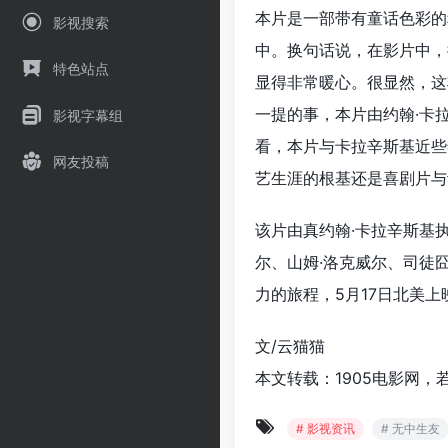
本片是一部带有童话色彩的
影视搜索
中。换句话说，在影片中，
特色站点
显得非常暖心。很显然，这
一提的事，本片由约翰·卡
影视字幕组
看，本片与卡拉辛斯基近些
网友投稿
艺生涯的根基还是喜剧片与
该片由真约翰·卡拉辛斯基执
尔、山姆·洛克威尔、司徒
力的旅程，5月17日北美上
文/云猫猫
本文转载：1905电影网，
# 影视资讯
# 无中生友