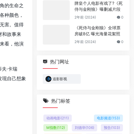
牌皇个人电影有戏了?《死
角的生命之
侍与金刚狼》曝删减片段
各种颜色，
2年前 (2024)
0
无害。值得
《死侍与金刚狼》全球票
材和故事来
房破8亿 曝光海量花絮照
2年前 (2024)
0
来看，他演
热门网址
夫·卡瑞
发现自己想象
追影影视
热门标签
动画电影
(211)
电影频道
(153)
M指数
(112)
刘德华
(106)
预告
(103)