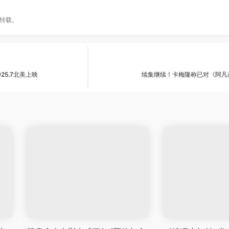
转载。
5.7北美上映
续集继续！卡梅隆称已对《阿凡