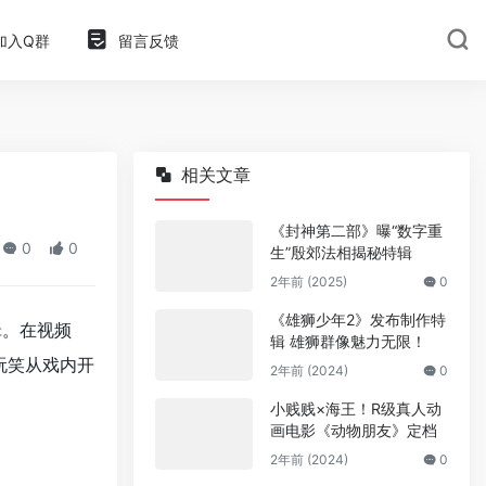
加入Q群
留言反馈
相关文章
《封神第二部》曝“数字重
0
0
生”殷郊法相揭秘特辑
2年前 (2025)
0
《雄狮少年2》发布制作特
辑。在视频
辑 雄狮群像魅力无限！
玩笑从戏内开
2年前 (2024)
0
小贱贱×海王！R级真人动
画电影《动物朋友》定档
2年前 (2024)
0