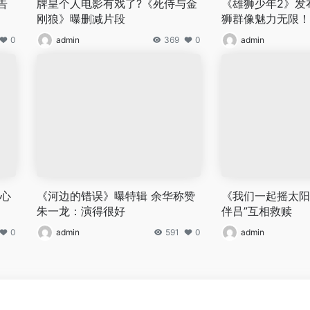
告
牌皇个人电影有戏了?《死侍与金
《雄狮少年2》发
刚狼》曝删减片段
狮群像魅力无限！
0
admin
369
0
admin
知心
《河边的错误》曝特辑 余华称赞
《我们一起摇太阳
朱一龙：演得很好
伴吕”互相救赎
0
admin
591
0
admin