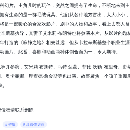
科幻片。主角儿时的玩伴，突然之间拥有了生命，不断地来到主
拥有生命的是一群毛绒玩具。他们从各种地方冒出，大大小小，
将是一部暖心的合家欢影片。剧中的人物和故事，看上去都人畜
拉辛斯基执导，其妻子艾米莉·布朗特也将参演本片。从影片的题
年打造的《寂静之地》相去甚远，但从卡拉辛斯基整个职业生涯
动画片。此番，喜剧和动画两种体例合而为一，令人期待。
导并参演，艾米莉·布朗特、马特·达蒙、菲比·沃勒-布里奇、史蒂
囧、奥卡菲娜、理查德·詹金斯等也出演。故事聚焦一个孩子重新
映。
若侵权请联系删除
# 特辑
# 瑞恩·雷诺兹