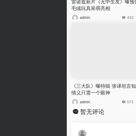
雷诺兹新片《无中生友》曝预
毛绒玩具呆萌亮相
admin
462
《三大队》曝特辑 张译坦言
情义只需一个眼神
admin
573
暂无评论