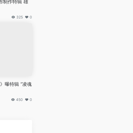
布制作特辑 雄
325
0
》曝特辑 “凌魂
450
0