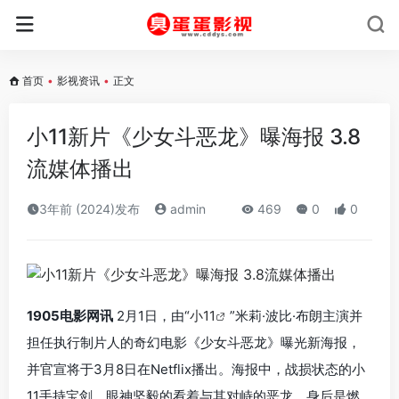
首页
•
影视资讯
•
正文
小11新片《少女斗恶龙》曝海报 3.8
流媒体播出
3年前 (2024)发布
admin
469
0
0
1905电影网讯
2月1日，由“
小11
”米莉·波比·布朗主演并
担任执行制片人的奇幻电影《少女斗恶龙》曝光新海报，
并官宣将于3月8日在Netflix播出。海报中，战损状态的小
11手持宝剑，眼神坚毅的看着与其对峙的恶龙，身后是燃