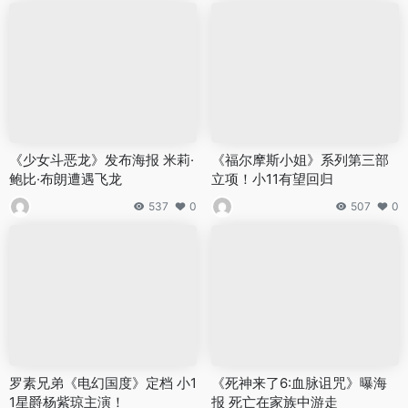
《少女斗恶龙》发布海报 米莉·
《福尔摩斯小姐》系列第三部
鲍比·布朗遭遇飞龙
立项！小11有望回归
537
0
507
0
罗素兄弟《电幻国度》定档 小1
《死神来了6:血脉诅咒》曝海
1星爵杨紫琼主演！
报 死亡在家族中游走