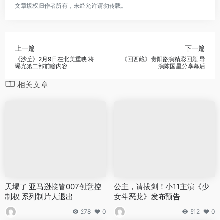
文章版权归作者所有，未经允许请勿转载。
上一篇
下一篇
《沙丘》2月9日在北美重映 将
《回西藏》贵阳路演精彩回顾 导
曝光第二部前瞻内容
演陈国星分享幕后
相关文章
天塌了!亚马逊接管007创意控
公主，请拔剑！小11主演《少
制权 系列制片人退出
女斗恶龙》发布预告
278
0
512
0