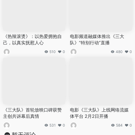
《热辣滚烫》：以热爱拥抱自
电影频道融媒体推出《三大
己，以真实抚慰人心
队》“特别行动”直播
510
0
480
0
《三大队》首轮放映口碑获赞
电影《三大队》上线网络流媒
主创共诉幕后真情
体平台 2月2日开播
531
0
584
0