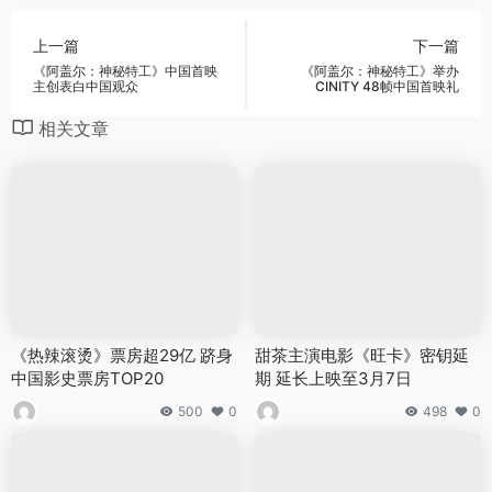
上一篇
下一篇
《阿盖尔：神秘特工》中国首映
《阿盖尔：神秘特工》举办
主创表白中国观众
CINITY 48帧中国首映礼
相关文章
《热辣滚烫》票房超29亿 跻身
甜茶主演电影《旺卡》密钥延
中国影史票房TOP20
期 延长上映至3月7日
500
0
498
0