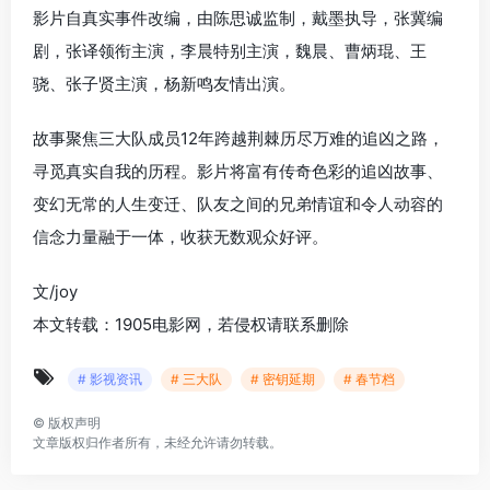
影片自真实事件改编，由陈思诚监制，戴墨执导，张冀编
剧，张译领衔主演，李晨特别主演，魏晨、曹炳琨、王
骁、张子贤主演，杨新鸣友情出演。
故事聚焦三大队成员12年跨越荆棘历尽万难的追凶之路，
寻觅真实自我的历程。影片将富有传奇色彩的追凶故事、
变幻无常的人生变迁、队友之间的兄弟情谊和令人动容的
信念力量融于一体，收获无数观众好评。
文/joy
本文转载：1905电影网，若侵权请联系删除
# 影视资讯
# 三大队
# 密钥延期
# 春节档
©
版权声明
文章版权归作者所有，未经允许请勿转载。