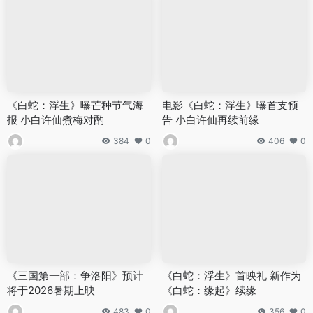
《白蛇：浮生》曝芒种节气海
电影《白蛇：浮生》曝首支预
报 小白许仙煮梅对酌
告 小白许仙再续前缘
384
0
406
0
《三国第一部：争洛阳》预计
《白蛇：浮生》首映礼 新作为
将于2026暑期上映
《白蛇：缘起》续缘
483
0
356
0