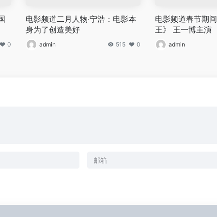
国
电影频道二月人物·宁浩：电影本
电影频道春节期间
身为了创造美好
王》 王一博主演
0
admin
515
0
admin