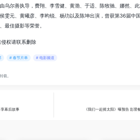
由乌尔善执导，费翔、李雪健、黄渤、于适、陈牧驰、娜然、此
侯雯元、黄曦彦、李昀锐、杨玏以及陈坤出演，曾获第36届中
、最佳摄影等荣誉。
若侵权请联系删除
部
# 春节片单
# 电影频道
转载。
分享幕后故事
《我们一起摇太阳》曝预告 彭昱