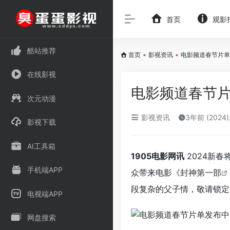
首页
观影
酷站推荐
首页
•
影视资讯
•
电影频道春节片单
在线影视
电影频道春节片
次元动漫
影视资讯
3年前 (2024
影视下载
AI工具箱
1905电影网讯
2024新春
手机端APP
众带来电影《
封神第一部
段复杂的父子情，敬请锁定C
电视端APP
网盘搜索