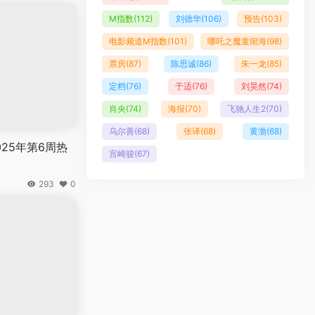
M指数
(112)
刘德华
(106)
预告
(103)
电影频道M指数
(101)
哪吒之魔童闹海
(98)
票房
(87)
陈思诚
(86)
朱一龙
(85)
定档
(76)
于适
(76)
刘昊然
(74)
肖央
(74)
海报
(70)
飞驰人生2
(70)
乌尔善
(68)
张译
(68)
黄渤
(68)
25年第6周热
宫崎骏
(67)
293
0