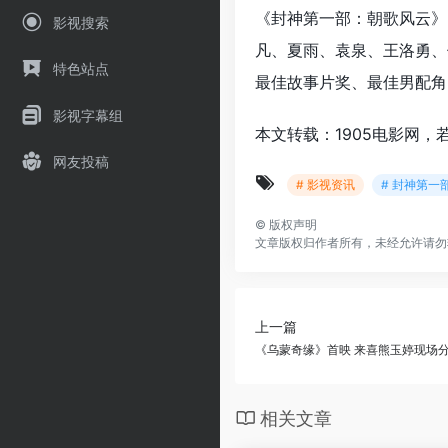
《封神第一部：朝歌风云》
影视搜索
凡、夏雨、袁泉、王洛勇、
特色站点
最佳故事片奖、最佳男配角
影视字幕组
本文转载：1905电影网，
网友投稿
# 影视资讯
# 封神第一
©
版权声明
文章版权归作者所有，未经允许请勿
上一篇
《乌蒙奇缘》首映 来喜熊玉婷现场
相关文章