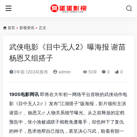
首页
•
影视资讯
•
正文
武侠电影《目中无人2》曝海报 谢苗
杨恩又组搭子
3年前 (2024)发布
admin
509
0
0
1905电影网讯
即将在大年初一网络平台首映的武侠动作电
影《
目中无人2
》发布“江湖搭子”版海报，影片领衔主演
谢苗
、
杨恩又
人物关系细节曝光。从之前释放的定档
预告中，张小渔被成瞎子相救免遭毒手，却也种下了复仇
的种子，恳求他帮自己报仇，甚至决心习武，盼着有朝一