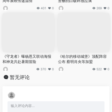
周年展映传递温情
昱畅剖白破碎感拉满
401
0
269
0
《守龙者》曝杨恩又联动海报
《哈尔的移动城堡》顶配阵容
和神龙共赴暑期冒险
公布 蔡明肖央等加盟
370
0
522
0
暂无评论