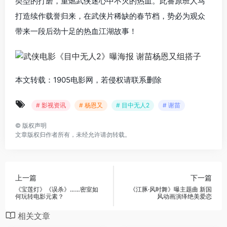
类型的打磨，重燃武侠迷心中不灭的热血。此番原班人马
打造续作载誉归来，在武侠片稀缺的春节档，势必为观众
带来一段后劲十足的热血江湖故事！
本文转载：1905电影网，若侵权请联系删除
# 影视资讯
# 杨恩又
# 目中无人2
# 谢苗
©
版权声明
文章版权归作者所有，未经允许请勿转载。
上一篇
下一篇
《宝莲灯》《误杀》……密室如
《江豚·风时舞》曝主题曲 新国
何玩转电影元素？
风动画演绎绝美爱恋
相关文章