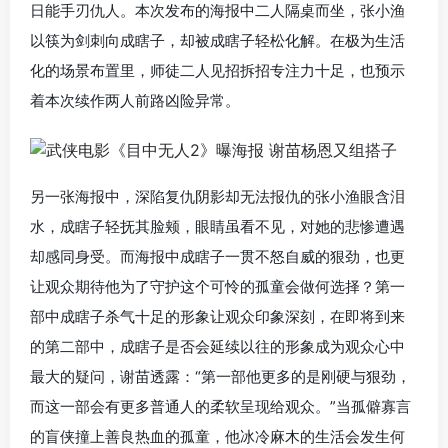
日能手刃仇人。本次发布的海报中二人隔桌而坐，张小渔
以筷为剑刺向成瞎子，却被成瞎子轻松化解。在极为生活
化的场景布置里，师徒二人见招拆招专注力十足，也预示
着本次续作两人前路凶险异常。
另一张海报中，深陷复仇阴影却无法报仇的张小渔眼含泪
水，成瞎子轻抚其脸颊，眼睛虽看不见，对她的悲惨遭遇
却感同身受。而海报中成瞎子一贯不怒自威的狠劲，也更
让观众期待他为了守护这个可怜的孤童会做何选择？第一
部中成瞎子杀气十足的形象让观众印象深刻，在即将到来
的第二部中，成瞎子是否会延续以往的形象成为观众心中
最大的疑问，谢苗透露：“第一部他更多的是刚硬与狠劲，
而这一部会有更多普通人的柔软呈现给观众。”当孤僻寡言
的盲侠撞上善良热血的孤童，他冰冷麻木的生活会发生何