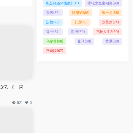
电影频道M指数
(101)
哪吒之魔童闹海
(98)
票房
(87)
陈思诚
(86)
朱一龙
(85)
定档
(76)
于适
(76)
刘昊然
(74)
肖央
(74)
海报
(70)
飞驰人生2
(70)
乌尔善
(68)
张译
(68)
黄渤
(68)
宫崎骏
(67)
3亿 《一闪一
521
0