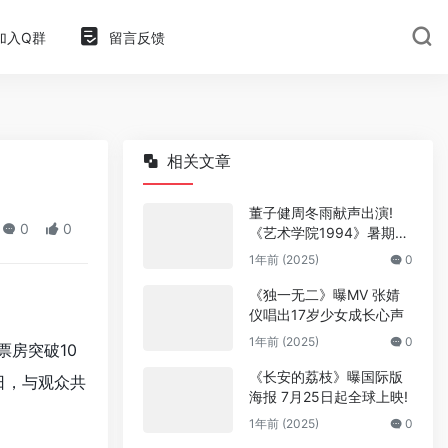
加入Q群
留言反馈
相关文章
董子健周冬雨献声出演!
0
0
《艺术学院1994》暑期上
映
1年前 (2025)
0
《独一无二》曝MV 张婧
仪唱出17岁少女成长心声
1年前 (2025)
0
票房突破10
《长安的荔枝》曝国际版
8日，与观众共
海报 7月25日起全球上映!
1年前 (2025)
0