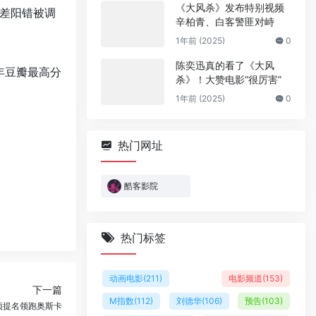
《大风杀》发布特别视频
差阳错被调
辛柏青、白客警匪对峙
1年前 (2025)
0
陈奕迅真的看了《大风
年豆瓣最高分
杀》！大赞电影“很厉害”
1年前 (2025)
0
热门网址
酷客影院
热门标签
动画电影
(211)
电影频道
(153)
下一篇
M指数
(112)
刘德华
(106)
预告
(103)
3项提名领跑奥斯卡