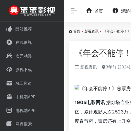
首页
观影
酷站推荐
首页
•
影视资讯
•
《年会不能停！》
在线影视
《年会不能停！
次元动漫
影视资讯
3年前 (2024
影视下载
AI工具箱
手机端APP
1905电影网讯
据灯塔专业
电视端APP
亿，累计观影人次2523万
度春节档，票房还有上升空
网盘搜索