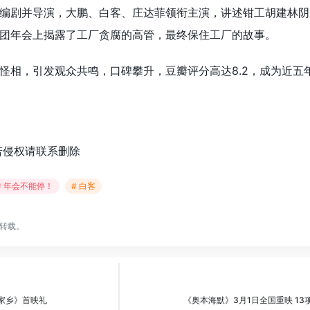
编剧并导演，大鹏、白客、庄达菲领衔主演，讲述钳工胡建林阴
团年会上揭露了工厂贪腐的高管，最终保住工厂的故事。
怪相，引发观众共鸣，口碑攀升，豆瓣评分高达8.2，成为近五
若侵权请联系删除
# 年会不能停！
# 白客
转载。
家乡》首映礼
《奥本海默》3月1日全国重映 1