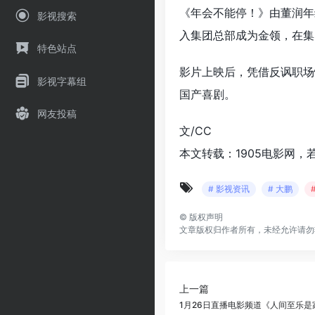
《年会不能停！》由董润年
影视搜索
入集团总部成为金领，在集
特色站点
影片上映后，凭借反讽职场
影视字幕组
国产喜剧。
网友投稿
文/CC
本文转载：1905电影网，
# 影视资讯
# 大鹏
©
版权声明
文章版权归作者所有，未经允许请勿
上一篇
1月26日直播电影频道《人间至乐是