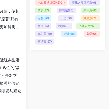
电影频道M指数
(101)
哪吒之魔童闹海
(98)
票房
(87)
陈思诚
(86)
朱一龙
(85)
改编，使其
定档
(76)
于适
(76)
刘昊然
(74)
原著”颇有
肖央
(74)
海报
(70)
飞驰人生2
(70)
更加鲜明，
乌尔善
(68)
张译
(68)
黄渤
(68)
宫崎骏
(67)
接近现实生活
主观性的“叙
并不是对立
极强的假定
调演员与观众