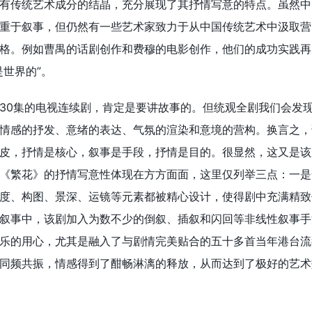
有传统艺术成分的结晶，充分展现了其抒情写意的特点。虽然中
重于叙事，但仍然有一些艺术家致力于从中国传统艺术中汲取营
格。例如曹禺的话剧创作和费穆的电影创作，他们的成功实践再
是世界的”。
30集的电视连续剧，肯定是要讲故事的。但统观全剧我们会发
情感的抒发、意绪的表达、气氛的渲染和意境的营构。换言之，
皮，抒情是核心，叙事是手段，抒情是目的。很显然，这又是该
《繁花》的抒情写意性体现在方方面面，这里仅列举三点：一是
度、构图、景深、运镜等元素都被精心设计，使得剧中充满精致
叙事中，该剧加入为数不少的倒叙、插叙和闪回等非线性叙事手
乐的用心，尤其是融入了与剧情完美贴合的五十多首当年港台流
同频共振，情感得到了酣畅淋漓的释放，从而达到了极好的艺术