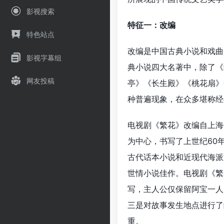
影视搜索
特征一：改编
特色站点
改编是中国古典小说和戏曲
影视字幕组
典小说四大名著中，除了《
网友投稿
亭》《长生殿》《桃花扇》
种普遍现象，在众多堪称经
电视剧《繁花》改编自上海
为中心，书写了上世纪60
古代话本小说和近现代海派
世情小说佳作。电视剧《繁
写，主人公仅保留阿宝一人
三是对故事发生地点进行了
重。