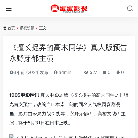
首页
•
影视资讯
•
正文
《擅长捉弄的高木同学》真人版预告
永野芽郁主演
3年前 (2024)发布
admin
527
0
0
1905电影网讯
真人电影
版《
擅长捉弄的高木同学
》曝
光首支预告，改编自山本崇一朗的同名人气校园喜剧漫
画。影片由
今泉力哉
执导，
永野芽郁
、
高桥文哉
主
演，将于5月31日在日本上映。