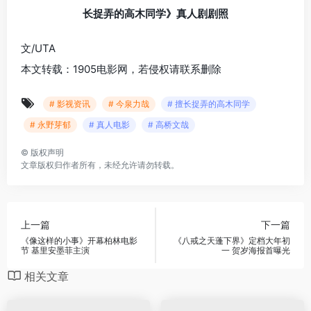
长捉弄的高木同学》真人剧剧照
文/UTA
本文转载：1905电影网，若侵权请联系删除
# 影视资讯
# 今泉力哉
# 擅长捉弄的高木同学
# 永野芽郁
# 真人电影
# 高桥文哉
©
版权声明
文章版权归作者所有，未经允许请勿转载。
上一篇
下一篇
《像这样的小事》开幕柏林电影
《八戒之天蓬下界》定档大年初
节 基里安墨菲主演
一 贺岁海报首曝光
相关文章