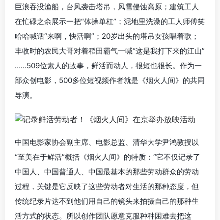
巨浪吞没渔船，台风袭击塔吊，风雪侵蚀高原；建筑工人
在忙碌之余展示一把“体操单杠”；泥地里洗澡的工人师傅笑
哈哈喊话“来啊，快活啊”；20岁出头的塔吊女孩唱着歌；
丰收时的农民大哥对着稻田霸气一喊“这是我打下来的江山”
……509位素人的故事，鲜活而动人，很短也很长。作为一
部众创电影，500多位短视频作者就是《烟火人间》的共同
导演。
中国电影家协会副主席、电影总监、清华大学尹鸿教授以
“至美在于鲜活”概括《烟火人间》的特质：“它不仅记录了
中国人、中国普通人、中国最基本的那些劳动群众的劳动
过程，关键是它反映了这些劳动者对生活的那种态度，但
传统纪录片达不到他们用自己的镜头来拍摄自己的那种生
活方式的状态。所以创作团队愿意克服种种困难去把这