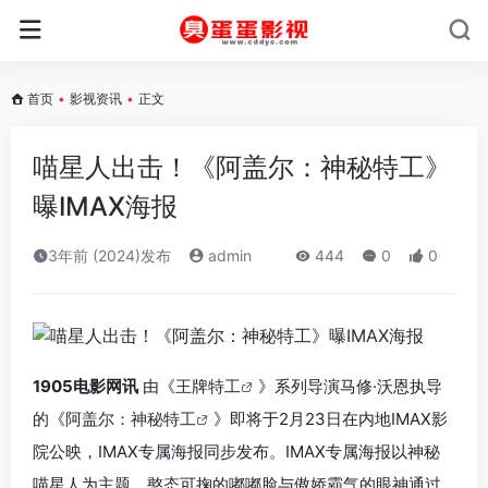
首页
•
影视资讯
•
正文
喵星人出击！《阿盖尔：神秘特工》
曝IMAX海报
3年前 (2024)发布
admin
444
0
0
1905电影网讯
由《
王牌特工
》系列导演马修·沃恩执导
的《
阿盖尔：神秘特工
》即将于2月23日在内地IMAX影
院公映，IMAX专属海报同步发布。
IMAX专属海报以神秘
喵星人为主题，憨态可掬的嘟嘟脸与傲娇霸气的眼神通过