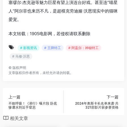
塞缪尔·杰克逊等魅力巨星有望上演连台好戏。甚至连“喵星
人”阿尔菲也来历不凡，是超模克劳迪娅·沃恩现实中的猫咪
爱宠。
本文转载：1905电影网，若侵权请联系删除
# 影视资讯
# 王牌特工
# 阿盖尔：神秘特工
# 马修·沃恩
©
版权声明
文章版权归作者所有，未经允许请勿转载。
上一篇
下一篇
不敢呼吸！《潜行》曝片段 卧底
2024年奥斯卡长名单来袭 共
惨遭水刑近乎窒息
321部影片获参赛资格
相关文章