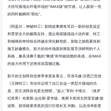
大特写展现出纤毫毕现的“IMAX级”细节感，让人眼前一亮
的同时被瞬间“萌化”。
《阿盖尔：神秘特工》剧情故事拥有耳目一新的创意设定
和贯穿全片的极限反转，观众将跟随谍战小说作家、特工
和猫咪的奇特组合跨越全球化解危机，冒险之旅既紧张刺
激又妙趣横生。影片的动作场面则将彰显导演鲜明的个人
风格，兼具清爽干脆的“爽感”和华丽炫燃的美感，在IMAX
的放大作用下还将倍加震撼过瘾。
影片的主创阵容也将带来更多看点，导演马修·沃恩已凭借
《王牌特工》等佳作证明了自己在这一类型片领域的功
底，而主演阵容也星光熠熠，“超人”享利·卡维尔、《侏罗
纪世界》布莱斯·达拉斯·霍华德、奥斯卡奖得主阿里安娜·德
波斯、获得格莱美奖的流行巨星杜瓦·利帕、以及传奇影星