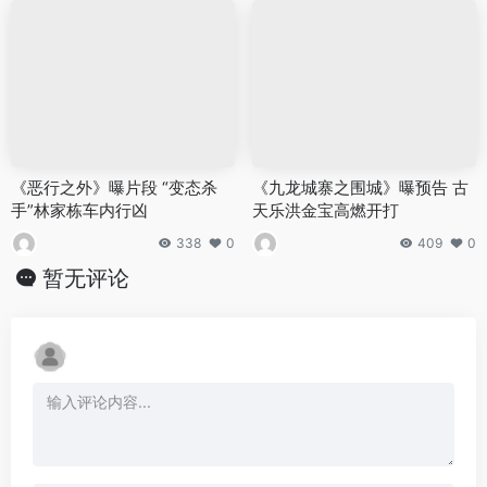
《恶行之外》曝片段 “变态杀
《九龙城寨之围城》曝预告 古
手”林家栋车内行凶
天乐洪金宝高燃开打
338
0
409
0
暂无评论