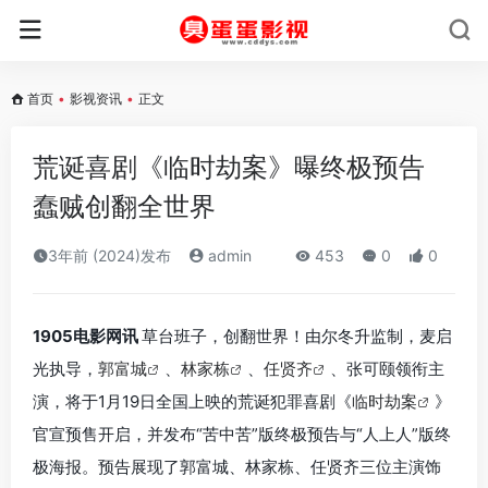
首页
•
影视资讯
•
正文
荒诞喜剧《临时劫案》曝终极预告
蠢贼创翻全世界
3年前 (2024)发布
admin
453
0
0
1905电影网讯
草台班子，创翻世界！由尔冬升监制，麦启
光执导，
郭富城
、
林家栋
、
任贤齐
、张可颐领衔主
演，将于1月19日全国上映的荒诞犯罪喜剧《
临时劫案
》
官宣预售开启，并发布“苦中苦”版终极预告与“人上人”版终
极海报。预告展现了郭富城、林家栋、任贤齐三位主演饰