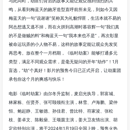
与此同时，劫匪们背后的故事又能让观众感到强烈的共
鸣，从看到梅蓝天的龅牙造型直呼前所未见，到如今又因
梅蓝天的一句“说谢谢”笑称其为礼貌悍匪，生活本就不易的
阿怂想逃又逃不掉，而在火拼到高潮时慕容辉一句“我们真
的不是做贼的料”和梅蓝天一句“我本来也不是”，再次彰显
被命运玩弄的小人物不易，这样的故事定能让观众先发笑
再思考。放在整个一月档期，《临时劫案》能够打通多元
类型，满足不同观众需求，是毫无疑问的开年“劫作”！1月
盲选，“劫”个真好！影片的预售今日已正式开启，让劫案团
承包你这个月的爽感与快乐！
电影《临时劫案》由尔冬升监制，麦启光执导，郭富城、
林家栋、任贤齐、张可颐领衔主演，林雪、卢海鹏、梁仲
恒、鲍起静、王敏德、孙佳君、曾比特、符家浚、张松
枝、姜卓文、陈毅燊、王颂茵主演，姜大卫友情出演、胡
定欣特别出演，将于2024年1月19日全国上映，预售火热