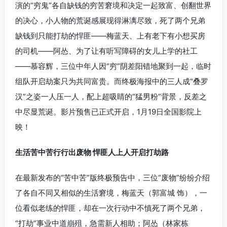
演的“穷鬼”各自缺钱的穷苦窘境和决定一起致富、创翻世界
的决心，小人物的荒诞感展现得淋漓尽致，死了两个兄弟
缺钱到只能打劫的悍匪——梅蓝天、上有老下有小想买房
的司机——阿怂、为了让有听写障碍的女儿上学的社工
——慕容辉，三位中年人因“穷”阴差阳错地聚到一起，临时
组队开启劫案只为共同富贵。而终极海报中的三人成“叠罗
汉”之姿一人压一人，配上超吸睛的“猛男粉”背景，反差之
中尽显荒诞。影片预售已正式开启，1月19日全国影院上
映！
生活苦中苦行行出废物 悍匪人上人开启打劫路
在最新发布的“苦中苦”版终极预告中，三位“废物”纷纷介绍
了各自不同又相似的生活窘境，梅蓝天（郭富城 饰），一
位看似老练的悍匪，却在一次行动中不慎死了两个兄弟，
“打劫”事业中道崩殂，急需新人相助；阿怂（林家栋