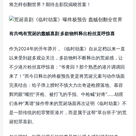
将怎样创翻世界？期待去影院揭晓答案！
有共鸣有荒诞的蠢贼喜剧
多款物料释出
粉丝直呼惊喜
作为2024年的开年莽片，《临时劫案》自从定档以来一直
以来受到超多观众关注，多款物料不断释出的荒诞感，让
不少港片粉丝直呼惊喜：“爷青回？那个熟悉的港片调调回
来了！”而今日释出的终极预告更是将荒诞元素与动作场面
完美结合：给子弹上膛时不慎大力出奇迹枪膛落地、慕容
辉闭眼“嘴控”开枪、被打飞的手指、中枪喊“好疼”……劫匪
们各种“离谱”操作带来的荒诞场面再次证明《临时劫案》不
是一部传统的犯罪警匪港片，而是属于这帮“草台班子”的荒
诞犯罪喜剧。