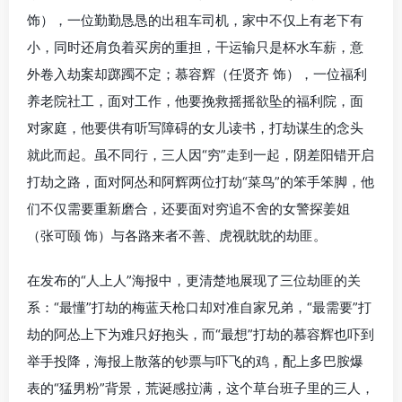
饰），一位勤勤恳恳的出租车司机，家中不仅上有老下有
小，同时还肩负着买房的重担，干运输只是杯水车薪，意
外卷入劫案却踯躅不定；慕容辉（任贤齐 饰），一位福利
养老院社工，面对工作，他要挽救摇摇欲坠的福利院，面
对家庭，他要供有听写障碍的女儿读书，打劫谋生的念头
就此而起。虽不同行，三人因“穷”走到一起，阴差阳错开启
打劫之路，面对阿怂和阿辉两位打劫“菜鸟”的笨手笨脚，他
们不仅需要重新磨合，还要面对穷追不舍的女警探姜姐
（张可颐 饰）与各路来者不善、虎视眈眈的劫匪。
在发布的“人上人”海报中，更清楚地展现了三位劫匪的关
系：“最懂”打劫的梅蓝天枪口却对准自家兄弟，“最需要”打
劫的阿怂上下为难只好抱头，而“最想”打劫的慕容辉也吓到
举手投降，海报上散落的钞票与吓飞的鸡，配上多巴胺爆
表的“猛男粉”背景，荒诞感拉满，这个草台班子里的三人，