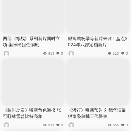
两部《寒战》系列新片同时立
郭富城杨幂等新片来袭！盘点2
项 梁乐民担任编剧
024年八部定档新片
451
0
523
0
《临时劫案》曝新角色海报 张
《潜行》曝新预告 刘德华演最
可颐林雪曾比特亮相
狠毒枭单挑三代警察
531
0
555
0