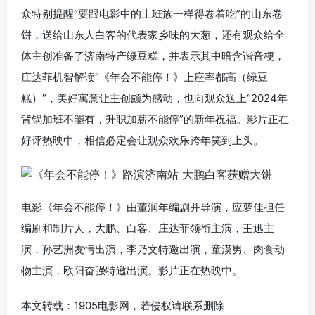
众特别提醒“要跟电影中的上班族一样得卷着吃”的山东卷
饼，送给山东人白客的代表家乡味的大葱，还有观众给全
体主创准备了济南特产绿豆糕，并表示其中暗含谐音梗，
庄达菲机智解读“《年会不能停！》上座率都高（绿豆
糕）”，美好寓意让主创颇为感动，也向观众送上“2024年
背锅加班不能有，升职加薪不能停”的新年祝福。影片正在
好评热映中，相信必定会让观众欢乐跨年笑到上头。
电影《年会不能停！》由董润年编剧并导演，应萝佳担任
编剧和制片人，大鹏、白客、庄达菲领衔主演，王迅主
演，孙艺洲友情出演，李乃文特邀出演，童漠男、肉食动
物主演，欧阳奋强特邀出演。影片正在热映中。
本文转载：1905电影网，若侵权请联系删除