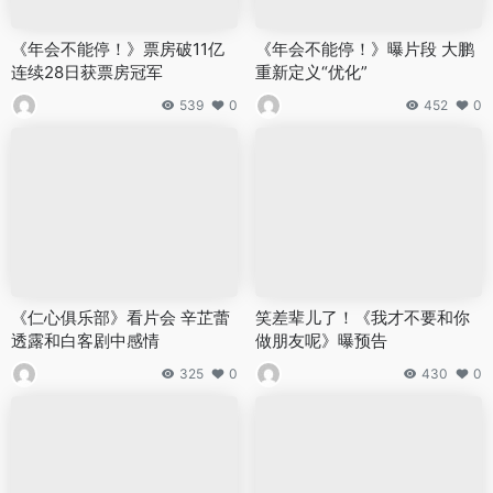
《年会不能停！》票房破11亿
《年会不能停！》曝片段 大鹏
连续28日获票房冠军
重新定义“优化”
539
0
452
0
《仁心俱乐部》看片会 辛芷蕾
笑差辈儿了！《我才不要和你
透露和白客剧中感情
做朋友呢》曝预告
325
0
430
0