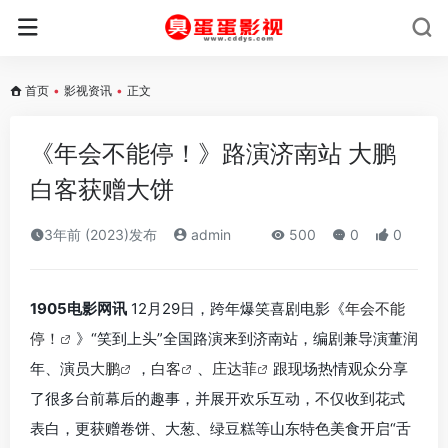
首页
•
影视资讯
•
正文
《年会不能停！》路演济南站 大鹏
白客获赠大饼
3年前 (2023)发布
admin
500
0
0
1905电影网讯
12月29日，跨年爆笑喜剧电影《
年会不能
停！
》“笑到上头”全国路演来到济南站，编剧兼导演董润
年、演员
大鹏
，
白客
、
庄达菲
跟现场热情观众分享
了很多台前幕后的趣事，并展开欢乐互动，不仅收到花式
表白，更获赠卷饼、大葱、绿豆糕等山东特色美食开启“舌