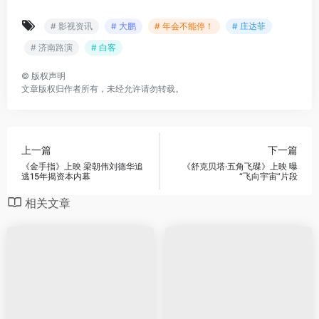
# 影视资讯
# 大鹏
# 年会不能停！
# 庄达菲
# 济南路演
# 白客
©
版权声明
文章版权归作者所有，未经允许请勿转载。
上一篇
下一篇
《金手指》上映 梁朝伟刘德华追
《舒克贝塔·五角飞碟》上映 曝
逃15年揭资本内幕
“飞向宇宙”片段
相关文章