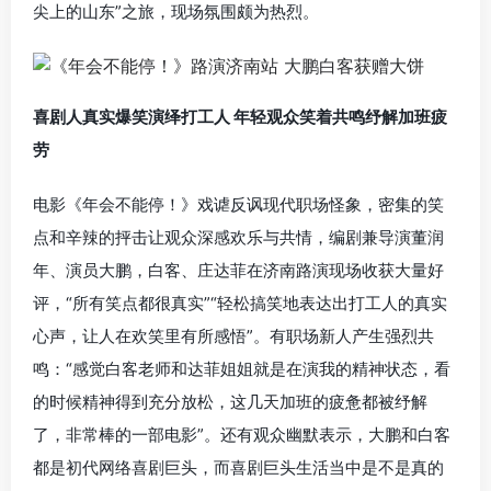
尖上的山东”之旅，现场氛围颇为热烈。
喜剧人真实爆笑演绎打工人 年轻观众笑着共鸣纾解加班疲
劳
电影《年会不能停！》戏谑反讽现代职场怪象，密集的笑
点和辛辣的抨击让观众深感欢乐与共情，编剧兼导演董润
年、演员大鹏，白客、庄达菲在济南路演现场收获大量好
评，“所有笑点都很真实”“轻松搞笑地表达出打工人的真实
心声，让人在欢笑里有所感悟”。有职场新人产生强烈共
鸣：“感觉白客老师和达菲姐姐就是在演我的精神状态，看
的时候精神得到充分放松，这几天加班的疲惫都被纾解
了，非常棒的一部电影”。还有观众幽默表示，大鹏和白客
都是初代网络喜剧巨头，而喜剧巨头生活当中是不是真的