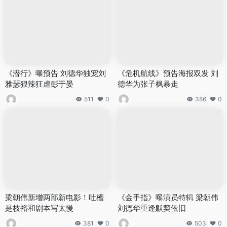
《潜行》曝预告 刘德华独宠刘
《危机航线》预告海报双发 刘
雅瑟狠辣狂虐彭于晏
德华为张子枫暴走
511
0
386
0
梁朝伟新增两部新电影！吐槽
《金手指》曝演员特辑 梁朝伟
是枝裕和剧本写太慢
刘德华重逢默契依旧
381
0
503
0