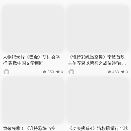
人物纪录片《巴金》研讨会举
《谁持彩练当空舞》宁波首映
行 致敬中国文学巨匠
主创齐聚以荣誉之战传递“红色
影响力”
353
0
483
0
致敬先辈！《谁持彩练当空
《功夫熊猫4》洛杉矶举行全球