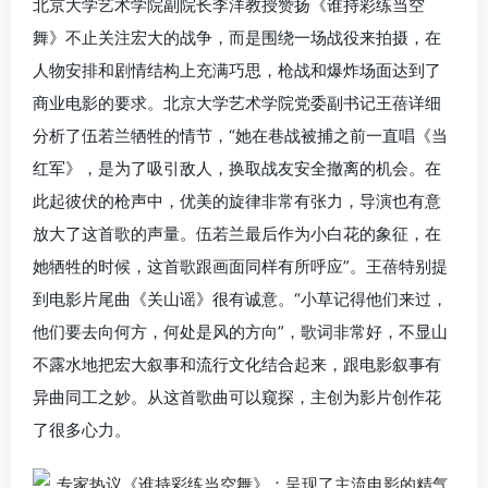
北京大学艺术学院副院长李洋教授赞扬《谁持彩练当空
舞》不止关注宏大的战争，而是围绕一场战役来拍摄，在
人物安排和剧情结构上充满巧思，枪战和爆炸场面达到了
商业电影的要求。北京大学艺术学院党委副书记王蓓详细
分析了伍若兰牺牲的情节，“她在巷战被捕之前一直唱《当
红军》，是为了吸引敌人，换取战友安全撤离的机会。在
此起彼伏的枪声中，优美的旋律非常有张力，导演也有意
放大了这首歌的声量。伍若兰最后作为小白花的象征，在
她牺牲的时候，这首歌跟画面同样有所呼应”。王蓓特别提
到电影片尾曲《关山谣》很有诚意。“小草记得他们来过，
他们要去向何方，何处是风的方向”，歌词非常好，不显山
不露水地把宏大叙事和流行文化结合起来，跟电影叙事有
异曲同工之妙。从这首歌曲可以窥探，主创为影片创作花
了很多心力。