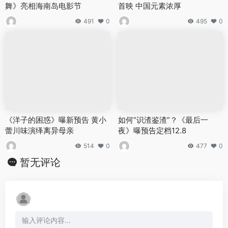
舞》亮相海南岛电影节
首映 中国元素浓厚
491
0
495
0
《洋子的困惑》曝新预告 黄小
如何“识渣鉴渣”？《最后一
蕾川味演绎离异母亲
夜》曝预告定档12.8
514
0
477
0
暂无评论