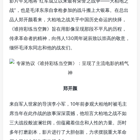
影片罕见地将“红军成立以来最有荣誉之战争——大柏地之
战”，也是毛泽东亲自拿枪参加的战斗搬上大银幕。在总出
品人郑开颜看来，大柏地之战关乎中国历史命运的抉择，
《谁持彩练当空舞》旨在用影像呈现那段不平凡的历程，
传承革命者的精神，向伟人130周年诞辰致以崇高的敬意，
缅怀毛泽东同志和他的战友们。
郑开颜
来自军人世家的导演李小军，10年前参观大柏地时被毛主
席当年在此作战的故事深深震撼，他坦言大柏地之战不如
三大战役般波澜壮阔，但蕴藏着信念和人性的力量。历时
多年打磨剧本，影片进行了大胆创新，力求摆脱重大革命