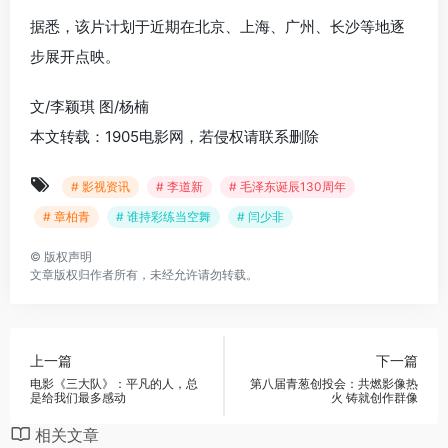
据悉，该片计划于近期在北京、上海、广州、长沙等地逐
步展开点映。
文/李颖琪 图/杨楠
本文转载：1905电影网，若侵权请联系删除
# 影视资讯
# 李道新
# 毛泽东诞辰130周年
# 章柏青
# 谁持彩练当空舞
# 闫少非
©
版权声明
文章版权归作者所有，未经允许请勿转载。
上一篇
下一篇
电影《三大队》：平凡的人，总
第八届青葱创投会：共燃影像热
是给我们最多感动
火 铸就创作群像
相关文章