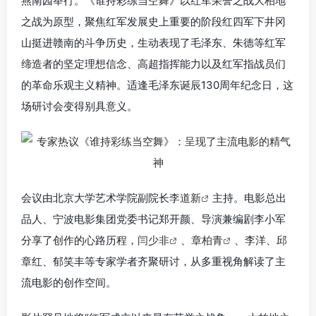
燕南园举行。《谁持彩练当空舞》以红军荣誉之战大柏地
之战为原型，聚焦红军发展史上重要的阶段红四军下井冈
山挺进赣南的斗争历史，生动表现了毛泽东、朱德等红军
缔造者的坚定理想信念、高超指挥能力以及红军指战员们
的革命乐观主义精神。适逢毛泽东诞辰130周年纪念日，这
场研讨会变得别具意义。
会议由北京大学艺术学院副院长
李道新
主持。电影总出
品人、宁波电影集团党委书记郑开颜、导演兼编剧李小军
分享了创作的心路历程，
闫少非
、
章柏青
、李洋、邱
章红、郁笑丰等专家学者齐聚研讨，从多重视角解读了主
流电影的创作空间。