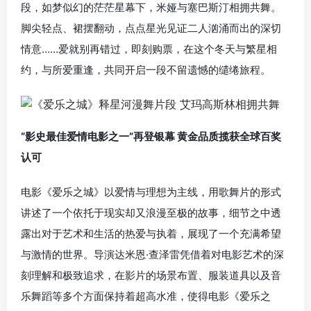
段，如梦似幻的茫茫星幕下，米娅与塞巴斯汀相拥共舞。
脚尖轻点、裙摆翻动，点点星光见证二人汹涌而出的深切
情意……爱就别再错过，即刻购票，在这个冬天与繁星相
约，与所爱重逢，共同开启一段不留遗憾的缱绻旅程。
“影史最佳爱情电影之一”再登银幕 黄金品质揽获全球百奖
认可
电影《爱乐之城》以爱情与理想为主线，用歌舞片的形式
讲述了一个依托于现实却又浪漫至极的故事，细节之中透
露出对于艺术和生活的热爱与执着，展现了一个充满希望
与激情的世界。导演达米恩·查泽雷凭借着对电影艺术的深
刻理解和极致追求，在影片的场景布置、服装道具以及音
乐舞蹈等多个方面保持着超高水准，使得电影《爱乐之