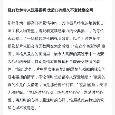
经典歌舞带来沉浸视听 优质口碑经久不衰掀翻全网
影片作为一部高口碑爱情神作，其中极具特色的绝美复古
画面和人物造型，搭配着充满感染力的经典插曲，为每位
观众奉上了一场精妙绝伦的视听盛宴。以至于时隔多年，
提及影片依旧会有无数网友为之感慨：“在这个色彩饱和度
高，风格又复古的画面里，最令人陶醉的莫过于来一场轰
轰烈烈的爱情，特别是借着歌舞这种最能表达感情的载
体。”除此之外，片中男女主在梦幻的爱情与残酷的现实间
游走碰撞的情节，不论何时想起都令人深受触动：“最美的
真的不是白头偕老，而是那份曾经拥有。”“热泪盈眶，美得
无法呼吸。”“相遇时的心动，热恋时的心安，逐梦时的心
乱，离别时的心碎，重逢时的心释，惟愿彼此共舞过的繁
星之城不被遗忘。”