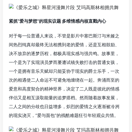
紧抓“爱与梦想”的现实议题 多维情感内核直戳内心
对于每一位普通人来说，不管是影片中塞巴斯汀与米娅之
间热烈纯真却最终无法相携到老的爱情，还是互相鼓励、
决不放弃的逐梦历程，都极具现实感与强共鸣。故事里，
一个是为了实现演员梦而屡遭试镜失败打击的普通女孩，
一个是拥有音乐天赋却只能妥协于现实的爵士乐手，一次
次的相遇使二人命运不可避免地缠绕在一起。奔涌而至的
爱意和高度契合的精神世界，决定了二人既是彼此的情感
伴侣又是相互汲取能量的追梦搭档。然而随着故事发展，
二人之间的分歧也日益增多，炽烈的爱情之火逐渐被冷冽
的现实浇灭，“爱与面包”的残酷难题狂引年轻观众共情。