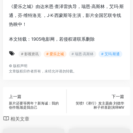
《爱乐之城》由达米恩·查泽雷执导，瑞恩·高斯林，艾玛·斯
通，芬·维特洛克 ，J·K·西蒙斯等主演，影片全国艺联专线
热映中！
本文转载：1905电影网，若侵权请联系删除
# 影视资讯
# 爱乐之城
# 瑞恩·高斯林
# 艾玛·斯通
©
版权声明
文章版权归作者所有，未经允许请勿转载。
上一篇
下一篇
新片还要等两年？新海诚：我的
笑喷!《潜行》发主题曲 刘德华
创作瓶颈是我自己
林子祥喜剧演绎MV
相关文章