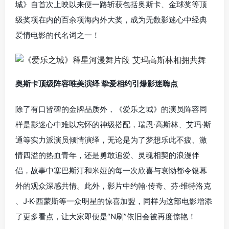
城》自首次上映以来便一路斩获包括奥斯卡、金球奖等顶
级奖项在内的百余项海内外大奖，成为无数影迷心中经典
爱情电影的代名词之一！
奥斯卡顶级阵容唯美演绎 挚爱相约引爆影迷嗨点
除了有口皆碑的金牌品质外，《爱乐之城》的演员阵容同
样是影迷心中难以忘怀的神级搭配，瑞恩·高斯林、艾玛·斯
通等实力派演员倾情演绎，无论是为了梦想乐此不疲、激
情四溢的热血青年，还是勇敢追爱、灵魂相契的浪漫伴
侣，故事中塞巴斯汀和米娅的每一次欣喜与哀恸都令银幕
外的观众深感共情。此外，影片中约翰·传奇、芬·维特洛克
、J·K·西蒙斯等一众明星的惊喜加盟，同样为这部电影增添
了更多看点，让大家即便是“N刷”依旧会被再度惊艳！