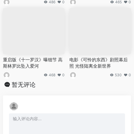
486
0
465
0
重启版《十一罗汉》曝细节 高
电影《可怜的东西》剧照幕后
斯林罗比坠入爱河
照 光怪陆离全新世界
468
0
530
0
暂无评论