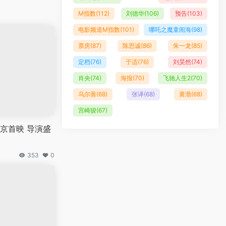
M指数
(112)
刘德华
(106)
预告
(103)
电影频道M指数
(101)
哪吒之魔童闹海
(98)
票房
(87)
陈思诚
(86)
朱一龙
(85)
定档
(76)
于适
(76)
刘昊然
(74)
肖央
(74)
海报
(70)
飞驰人生2
(70)
乌尔善
(68)
张译
(68)
黄渤
(68)
宫崎骏
(67)
京首映 导演盛
353
0