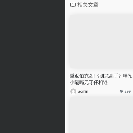
相关文章
重返伯克岛!《驯龙高手》曝预
小嗝嗝无牙仔相遇
admin
299