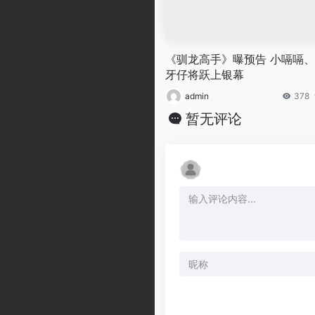
《驯龙高手》曝预告 小嗝嗝
牙仔将跃上银幕
admin
378
暂无评论