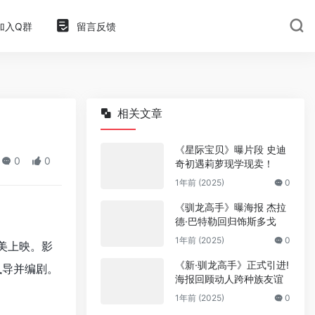
加入Q群
留言反馈
相关文章
《星际宝贝》曝片段 史迪
0
0
奇初遇莉萝现学现卖！
1年前 (2025)
0
《驯龙高手》曝海报 杰拉
德·巴特勒回归饰斯多戈
1年前 (2025)
0
美上映。影
《新·驯龙高手》正式引进!
执导并编剧。
海报回顾动人跨种族友谊
1年前 (2025)
0