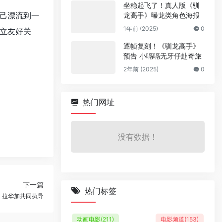
坐稳起飞了！真人版《驯
己漂流到一
龙高手》曝龙类角色海报
1年前 (2025)
0
立友好关
逐帧复刻！《驯龙高手》
预告 小嗝嗝无牙仔赴奇旅
2年前 (2025)
0
热门网址
没有数据！
下一篇
热门标签
星、拉华加共同执导
动画电影
(211)
电影频道
(153)