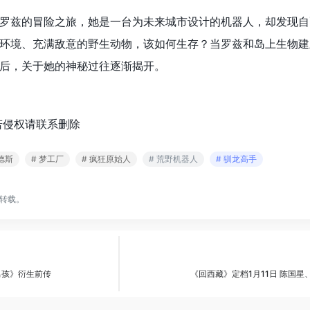
罗兹的冒险之旅，她是一台为未来城市设计的机器人，却发现自
环境、充满敌意的野生动物，该如何生存？当罗兹和岛上生物建
后，关于她的神秘过往逐渐揭开。
若侵权请联系删除
德斯
# 梦工厂
# 疯狂原始人
# 荒野机器人
# 驯龙高手
转载。
男孩》衍生前传
《回西藏》定档1月11日 陈国