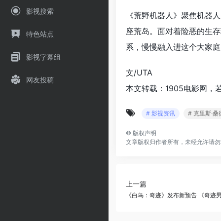
影视搜索
《荒野机器人》聚焦机器人
座荒岛。面对着险恶的生存
特色站点
系，慢慢融入进这个大家庭
影视字幕组
文/UTA
网友投稿
本文转载：1905电影网，
# 影视资讯
# 克里斯·桑
©
版权声明
文章版权归作者所有，未经允许请勿
上一篇
《白鸟：奇迹》发布新预告 《奇迹