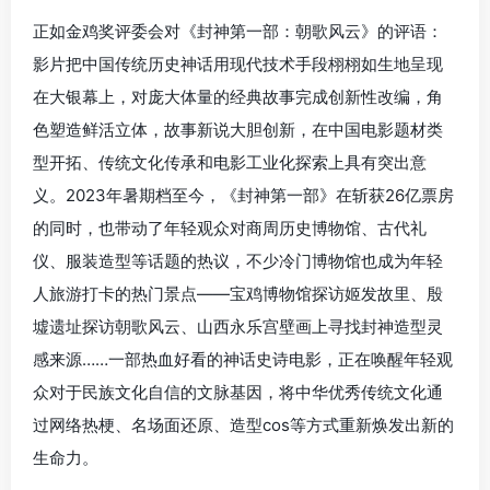
正如金鸡奖评委会对《封神第一部：朝歌风云》的评语：
影片把中国传统历史神话用现代技术手段栩栩如生地呈现
在大银幕上，对庞大体量的经典故事完成创新性改编，角
色塑造鲜活立体，故事新说大胆创新，在中国电影题材类
型开拓、传统文化传承和电影工业化探索上具有突出意
义。2023年暑期档至今，《封神第一部》在斩获26亿票房
的同时，也带动了年轻观众对商周历史博物馆、古代礼
仪、服装造型等话题的热议，不少冷门博物馆也成为年轻
人旅游打卡的热门景点——宝鸡博物馆探访姬发故里、殷
墟遗址探访朝歌风云、山西永乐宫壁画上寻找封神造型灵
感来源……一部热血好看的神话史诗电影，正在唤醒年轻观
众对于民族文化自信的文脉基因，将中华优秀传统文化通
过网络热梗、名场面还原、造型cos等方式重新焕发出新的
生命力。