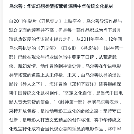
乌尔善：华语幻想类型拓荒者 深耕中华传统文化题材
自2011年影片《
刀见笑
》上映至今，乌尔善导演作品与
观众见面的频率并不高，但是每一部作品都成为当下最具
话题热议度的华语影史经典之作。从2011年至今，12年间
乌尔善执导的《刀见笑》《画皮II》《寻龙诀》《封神第一
部》已经在观众与行业媒体当中奠定了口碑，从荒诞武
侠、魔幻爱情、动作冒险到神话史诗，乌尔善在华语电影
类型拓荒的道路上从未停歇。未来，由乌尔善执导的漫改
影片《异人之下》、海洋冒险《郑和下西洋》还将继续深
耕中国传统文化题材创作。“坚定文化自信，是当代中国电
影人责无旁贷的使命。”《封神第一部》导演乌尔善表示，
秉持开放包容，是推动电影工业化的必经之路；坚持守正
创新，是电影人打造文艺精品的创作标准。将中华传统文
化瑰宝转化成符合当代观众喜闻乐见的电影作品，将中华