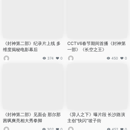
《封神第二部》纪录片上线 多
CCTV6春节期间首播《封神第
维度揭秘电影幕后
一部》《长空之王》
374
0
450
0
《封神第二部》见面会 那尔那
《异人之下》曝片段 长沙路演
茜飒爽亮相大秀拳脚
主创“快闪”坡子街
302
0
452
0