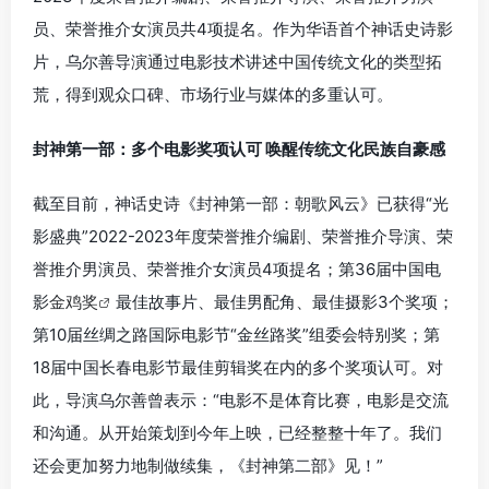
员、荣誉推介女演员共4项提名。作为华语首个神话史诗影
片，乌尔善导演通过电影技术讲述中国传统文化的类型拓
荒，得到观众口碑、市场行业与媒体的多重认可。
封神第一部：多个电影奖项认可 唤醒传统文化民族自豪感
截至目前，神话史诗《封神第一部：朝歌风云》已获得“光
影盛典”2022-2023年度荣誉推介编剧、荣誉推介导演、荣
誉推介男演员、荣誉推介女演员4项提名；第36届中国电
影
金鸡奖
最佳故事片、最佳男配角、最佳摄影3个奖项；
第10届丝绸之路国际电影节“金丝路奖”组委会特别奖；第
18届中国长春电影节最佳剪辑奖在内的多个奖项认可。对
此，导演乌尔善曾表示：“电影不是体育比赛，电影是交流
和沟通。从开始策划到今年上映，已经整整十年了。我们
还会更加努力地制做续集，《封神第二部》见！”