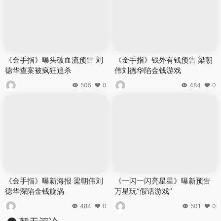
《金手指》曝头破血流预告 刘
《金手指》钱外有钱预告 梁朝
德华查案被疯狂追杀
伟刘德华陷金钱游戏
505
0
484
0
《金手指》曝新海报 梁朝伟刘
《一闪一闪亮星星》曝新预告
德华深陷金钱旋涡
万星玩“假话游戏”
484
0
501
0