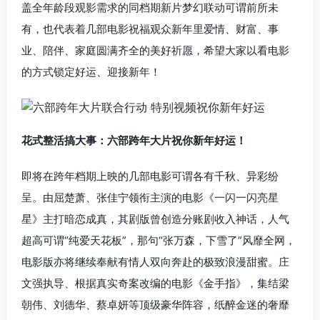
盖全年龄段观影需求的同档期新片梦幻联动可谓前所未
有，也代表着几部电影祝福观众新年里爱情、财富、事
业、陪伴、家庭圆满齐全的美好祈愿，希望大家以看电影
的方式锁定好运、迎接新年！
花式整活搞大事：六部跨年大片祝你新年好运！
即将在跨年档期上映的几部电影可谓各有千秋、异彩纷
呈。由屈楚萧、张佳宁领衔主演的电影《一闪一闪亮星
星》主打暗恋成真，其剧版曾创造分账剧收入神话，人气
超高可谓“纯爱天花板”，那句“张万森，下雪了”风靡全网，
电影版亦将继续奉献有情人双向奔赴的极致浪漫甜蜜。庄
文强执导、根据真实奇案改编的电影《金手指》，集结梁
朝伟、刘德华、蔡卓妍等顶级豪华阵容，纸醉金迷的奢靡