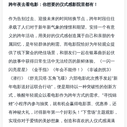
跨年夜去看电影：你想要的仪式感影院里都有！
作为告别过去、迎接未来的时间转换节点，跨年时段往往
承载了人们对于新年新气象的憧憬和期望。安排一个有意
义的跨年活动，用美好的仪式感创造属于自己和亲朋的专
属回忆，是年轻群体的刚需。而电影院恰好为年轻观众提
供了线下聚会的绝佳场景，和朋友们一起在银幕曲折起伏
的故事中获得日常生活中无法经历的新鲜体验。《一闪一
闪亮星星》《金手指》《年会不能停！》《非诚勿扰3》
《潜行》《舒克贝塔·五角飞碟》六部电影此次携手发起“新
年电影送好运联合行动”，便是期待以一种突破性的创新方
式，唤醒年轻观众以看电影作为跨年方式的需求。“寻找锦
鲤”小程序内参与抽奖，就有机会赢得电影票、优惠券，还
有神秘大礼，讨得新年第一个好彩头！“下雪场”主题观影，
实现你对于爱情的美妙想象，创造和喜欢的人仪式感满满