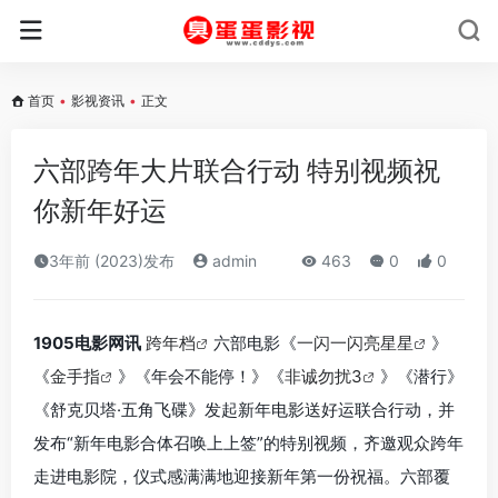
首页
•
影视资讯
•
正文
六部跨年大片联合行动 特别视频祝
你新年好运
3年前 (2023)发布
admin
463
0
0
1905电影网讯
跨年档
六部电影《
一闪一闪亮星星
》
《
金手指
》《年会不能停！》《
非诚勿扰3
》《潜行》
《舒克贝塔·五角飞碟》发起新年电影送好运联合行动，并
发布“新年电影合体召唤上上签”的特别视频，齐邀观众跨年
走进电影院，仪式感满满地迎接新年第一份祝福。六部覆