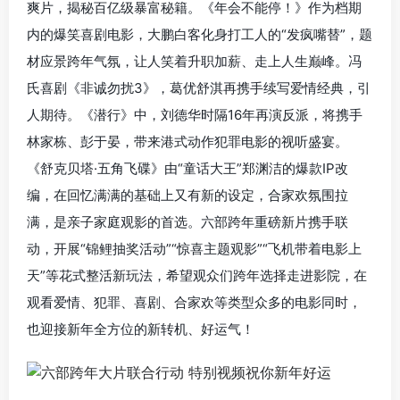
爽片，揭秘百亿级暴富秘籍。《年会不能停！》作为档期
内的爆笑喜剧电影，大鹏白客化身打工人的“发疯嘴替”，题
材应景跨年气氛，让人笑着升职加薪、走上人生巅峰。冯
氏喜剧《非诚勿扰3》，葛优舒淇再携手续写爱情经典，引
人期待。《潜行》中，刘德华时隔16年再演反派，将携手
林家栋、彭于晏，带来港式动作犯罪电影的视听盛宴。
《舒克贝塔·五角飞碟》由“童话大王”郑渊洁的爆款IP改
编，在回忆满满的基础上又有新的设定，合家欢氛围拉
满，是亲子家庭观影的首选。六部跨年重磅新片携手联
动，开展“锦鲤抽奖活动”“惊喜主题观影”“飞机带着电影上
天”等花式整活新玩法，希望观众们跨年选择走进影院，在
观看爱情、犯罪、喜剧、合家欢等类型众多的电影同时，
也迎接新年全方位的新转机、好运气！