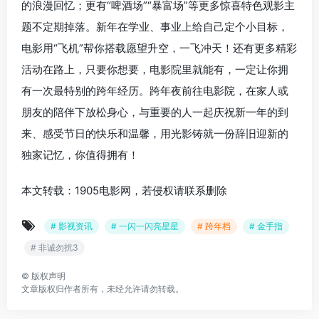
的浪漫回忆；更有“啤酒场”“暴富场”等更多惊喜特色观影主
题不定期掉落。新年在学业、事业上给自己定个小目标，
电影用“飞机”帮你搭载愿望升空，一飞冲天！还有更多精彩
活动在路上，只要你想要，电影院里就能有，一定让你拥
有一次最特别的跨年经历。跨年夜前往电影院，在家人或
朋友的陪伴下放松身心，与重要的人一起庆祝新一年的到
来、感受节日的快乐和温馨，用光影铸就一份辞旧迎新的
独家记忆，你值得拥有！
本文转载：1905电影网，若侵权请联系删除
# 影视资讯
# 一闪一闪亮星星
# 跨年档
# 金手指
# 非诚勿扰3
©
版权声明
文章版权归作者所有，未经允许请勿转载。