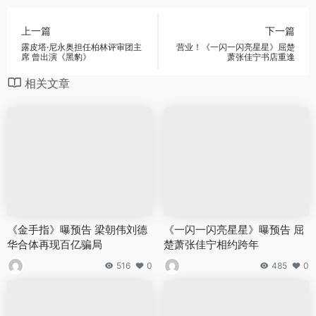
上一篇
下一篇
露皮塔·尼永奥担任柏林评审团主
营业！《一闪一闪亮星星》屈楚
席 曾出演《黑豹》
萧张佳宁书店重逢
相关文章
《金手指》曝预告 梁朝伟刘德
《一闪一闪亮星星》曝预告 屈
华合体再现百亿骗局
楚萧张佳宁相约跨年
516
0
485
0