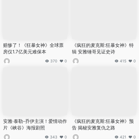
赔惨了！《狂暴女神》全球票
《疯狂的麦克斯:狂暴女神》特
房仅1.7亿美元难保本
辑 安雅锤哥见证史诗
370
0
415
0
安雅·泰勒-乔伊主演！爱情动作
《疯狂的麦克斯:狂暴女神》预
片《峡谷》海报剧照
告 揭秘安雅复仇之路
343
0
421
0