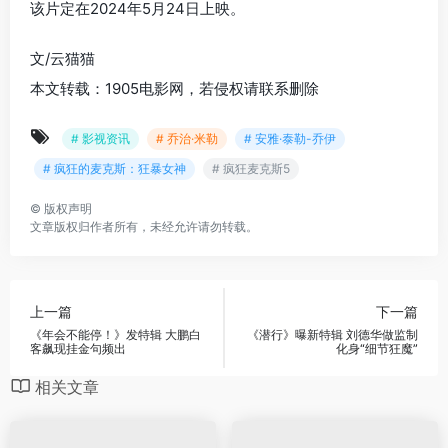
该片定在2024年5月24日上映。
文/云猫猫
本文转载：1905电影网，若侵权请联系删除
# 影视资讯
# 乔治·米勒
# 安雅·泰勒-乔伊
# 疯狂的麦克斯：狂暴女神
# 疯狂麦克斯5
©
版权声明
文章版权归作者所有，未经允许请勿转载。
上一篇
下一篇
《年会不能停！》发特辑 大鹏白
《潜行》曝新特辑 刘德华做监制
客飙现挂金句频出
化身“细节狂魔”
相关文章