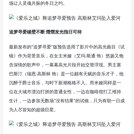
场让人灵魂共振的冬日之约。
追梦寻爱碰壁不断 熠熠发光指日可待
最新发布的“追梦寻爱”版预告选用了影片中的高光曲目《试
镜》作为背景音乐，在女主米娅（艾玛·斯通 饰）悠扬又饱
含深情的歌声中，一幕幕高光片段开始交替浮现。男主塞
巴斯汀（瑞恩·高斯林 饰）是一位颇有天赋的音乐才子，他
沉醉于爵士音乐，与时下新潮格格不入。而米娅同样是一
位在大城市漂泊打拼的普通女性，一边在咖啡馆打工维持
生计，一边参加无数场“没有结果”的试镜，只为有朝一日成
为人尽皆知的超级巨星。