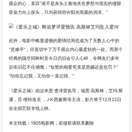
观众的心，直叹“谁不是灰头土脸地夹在梦想与现实的缝隙
里奋力向上探头，只为获得些许阳光雨露的润泽。”
此外，电影中略显遗憾的爱情结局也成为了无数人心中的
“意难平”，径直切中了万千观众内心最柔软的一处。而那个
经典的隔空回眸时至今日仍旧会引人心碎，令网友们多年
后依旧忍不住感慨：“短暂的相爱究竟是恩赐还是惩罚？”
“怕你忘记我，又怕你一直记得。”
《爱乐之城》由达米恩·查泽雷执导，瑞恩·高斯林，艾玛·斯
通，芬·维特洛克 ，J·K·西蒙斯等主演，影片将于12月22日
在全国艺联专线上映。
本文转载：1905电影网，若侵权请联系删除