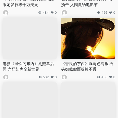
限定发行破千万美元
预告 入围戛纳电影节
484
0
456
0
电影《可怜的东西》剧照幕后
《善良的东西》曝角色海报 石
照 光怪陆离全新世界
头姐戴假面捉摸不透
532
0
468
0