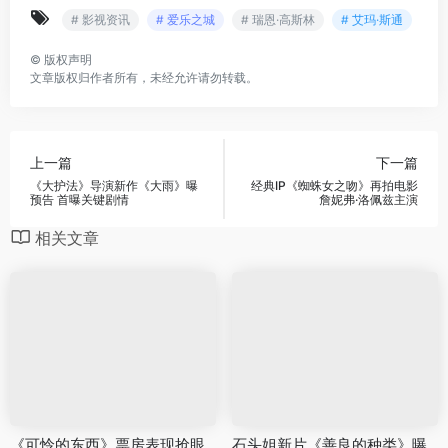
# 影视资讯
# 爱乐之城
# 瑞恩·高斯林
# 艾玛·斯通
©
版权声明
文章版权归作者所有，未经允许请勿转载。
上一篇
下一篇
《大护法》导演新作《大雨》曝
经典IP《蜘蛛女之吻》再拍电影
预告 首曝关键剧情
詹妮弗·洛佩兹主演
相关文章
《可怜的东西》票房表现抢眼
石头姐新片《善良的种类》曝