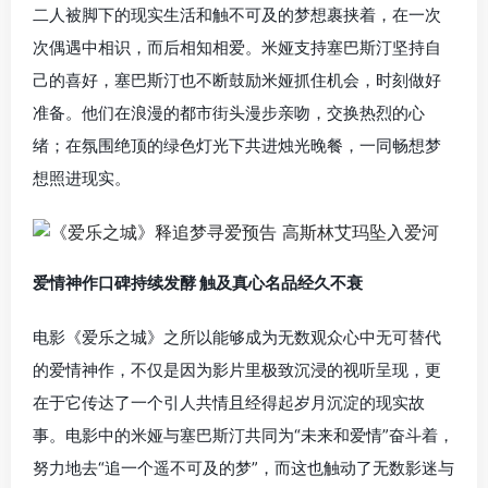
二人被脚下的现实生活和触不可及的梦想裹挟着，在一次
次偶遇中相识，而后相知相爱。米娅支持塞巴斯汀坚持自
己的喜好，塞巴斯汀也不断鼓励米娅抓住机会，时刻做好
准备。他们在浪漫的都市街头漫步亲吻，交换热烈的心
绪；在氛围绝顶的绿色灯光下共进烛光晚餐，一同畅想梦
想照进现实。
爱情神作口碑持续发酵 触及真心名品经久不衰
电影《爱乐之城》之所以能够成为无数观众心中无可替代
的爱情神作，不仅是因为影片里极致沉浸的视听呈现，更
在于它传达了一个引人共情且经得起岁月沉淀的现实故
事。电影中的米娅与塞巴斯汀共同为“未来和爱情”奋斗着，
努力地去“追一个遥不可及的梦”，而这也触动了无数影迷与