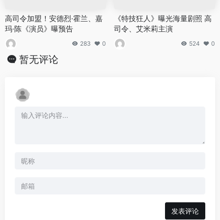
高司令加盟！安德烈·霍兰、嘉
《特技狂人》曝光海量剧照 高
玛·陈《演员》曝预告
司令、艾米莉主演
283
0
524
0
暂无评论
发表评论