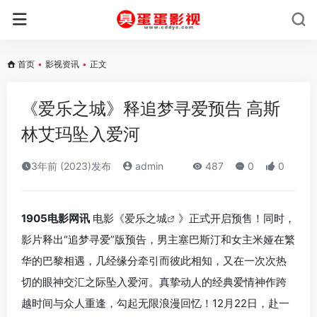
首页
•
影视资讯
•
正文
《爱乐之城》释追梦寻爱预告 高斯
林艾玛坠入爱河
3年前 (2023)发布
admin
487
0
0
1905电影网讯
电影《
爱乐之城
》正式开启预售！同时，
影片释出“追梦寻爱”版预告，男主塞巴斯汀和女主米娅在繁
华的巴黎相遇，几经缘分牵引而彼此相知，又在一次次热
切的眼神交汇之际坠入爱河。真挚动人的经典爱情神作跨
越时间与众人重逢，勾起无限浪漫回忆！12月22日，赴一