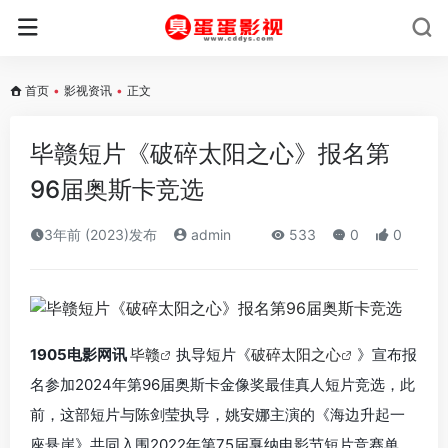
首页
•
影视资讯
•
正文
毕赣短片《破碎太阳之心》报名第
96届奥斯卡竞选
3年前 (2023)发布
admin
533
0
0
1905电影网讯
毕赣
执导短片《
破碎太阳之心
》宣布报
名参加2024年第96届奥斯卡金像奖最佳真人短片竞选，此
前，这部短片与陈剑莹执导，姚安娜主演的《海边升起一
座悬崖》共同入围2022年第75届戛纳电影节短片竞赛单