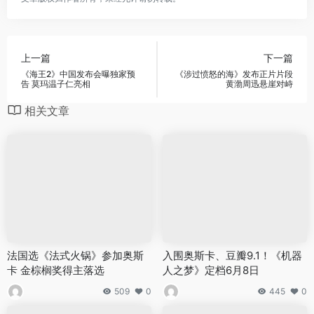
上一篇
下一篇
《海王2》中国发布会曝独家预
《涉过愤怒的海》发布正片片段
告 莫玛温子仁亮相
黄渤周迅悬崖对峙
相关文章
法国选《法式火锅》参加奥斯
入围奥斯卡、豆瓣9.1！《机器
卡 金棕榈奖得主落选
人之梦》定档6月8日
509
0
445
0