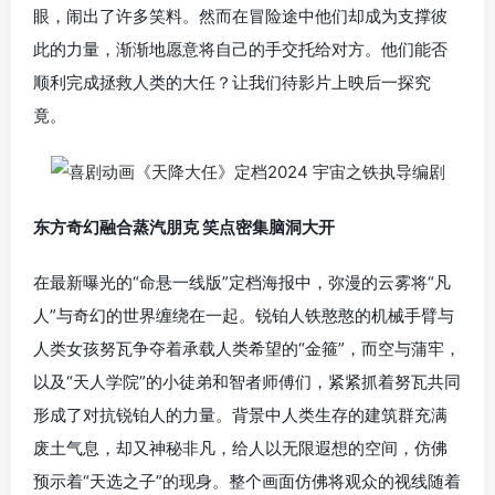
眼，闹出了许多笑料。然而在冒险途中他们却成为支撑彼
此的力量，渐渐地愿意将自己的手交托给对方。他们能否
顺利完成拯救人类的大任？让我们待影片上映后一探究
竟。
东方奇幻融合蒸汽朋克 笑点密集脑洞大开
在最新曝光的“命悬一线版”定档海报中，弥漫的云雾将“凡
人”与奇幻的世界缠绕在一起。锐铂人铁憨憨的机械手臂与
人类女孩努瓦争夺着承载人类希望的“金箍”，而空与蒲牢，
以及“天人学院”的小徒弟和智者师傅们，紧紧抓着努瓦共同
形成了对抗锐铂人的力量。背景中人类生存的建筑群充满
废土气息，却又神秘非凡，给人以无限遐想的空间，仿佛
预示着“天选之子”的现身。整个画面仿佛将观众的视线随着