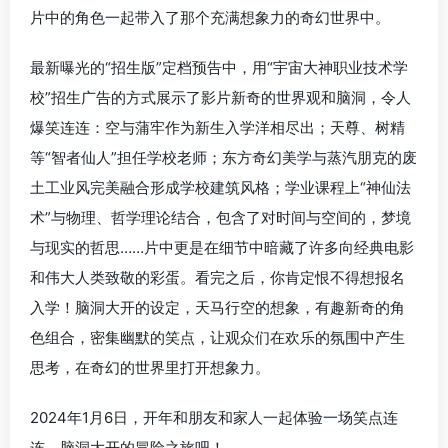
片中的角色一起带入了那个充满想象力的奇幻世界中。
最新曝光的“招生版”定档预告中，用“宇宙大神职业技术学
校”招生广告的方式展示了影片新奇的世界观和脑洞，令人
爆笑连连：空与蒲牢作为新生入学洋相尽出；天尊、树精
等“智者仙人”担任学校老师；东方奇幻美学与蒸汽朋克的废
土工业风完美融合形成学校建筑风格；学业课程上“神仙法
术”与物理、哲学理论结合，包含了对时间与空间的，梦境
与现实的哲思……片中更是在细节中暗藏了许多向经典电影
和伟大人类致敬的彩蛋。看完之后，你肯定恨不得想报名
入学！脑洞大开的设定，天马行空的想象，有趣新奇的角
色组合，密集幽默的笑点，让观众们在欢乐的氛围中产生
思考，在奇幻的世界里打开想象力。
2024年1月6日，开年和朋友和家人一起体验一场笑点连
连、脑洞大开的冒险之旅吧！