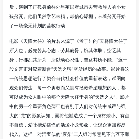
后，遇到了正孤身前往外星殖民者城市去营救族人的小女
孩努瓦。他们虽然学艺未精，却信心爆棚，带着努瓦开始
了一场毫无计划的营救行动……
电影《天降大任》的片名来源于《孟子》的“天将降大任于
斯人也，必先苦其心志，劳其筋骨，饿其体肤，空乏其
身，行拂乱其所为，所以动心忍性，曾益其所不能。”这一
段文言正对应着新晋“天选之猴”空所经历的故事。影片将这
一传统思想进行了契合当代社会价值的重新表达，试图向
观众们传达，每一个勇敢而又拥有拯救希望理想的人，都
可以成为众人眼中的那个天降大任于身的“天选之人”。影片
中的另一个重要角色蒲牢也有别于人们对传统中威严与强
大的“龙”的形象认知，而将他塑造成了一个身材矮小、有点
不自信，爱吐槽爱搞怪的活泼小龙形象，让观众更加容易
代入。这样一对活宝似的“废柴”二人组时常意见不合互不顺