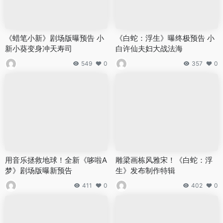
《蜡笔小新》剧场版曝预告 小
《白蛇：浮生》曝终极预告 小
新小葵变身冲天寿司
白许仙夫妇大战法海
549
0
357
0
用音乐拯救地球！全新《哆啦A
雕梁画栋风雅宋！《白蛇：浮
梦》剧场版曝新预告
生》发布制作特辑
411
0
402
0