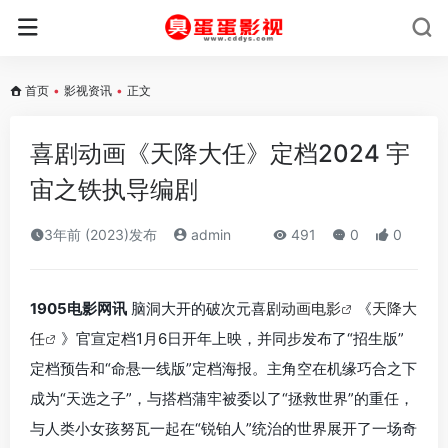
首页
•
影视资讯
•
正文
喜剧动画《天降大任》定档2024 宇
宙之铁执导编剧
3年前 (2023)发布
admin
491
0
0
1905电影网讯
脑洞大开的破次元喜剧
动画电影
《
天降大
任
》官宣定档1月6日开年上映，并同步发布了“招生版”
定档预告和“命悬一线版”定档海报。主角空在机缘巧合之下
成为“天选之子”，与搭档蒲牢被委以了“拯救世界”的重任，
与人类小女孩努瓦一起在“锐铂人”统治的世界展开了一场奇