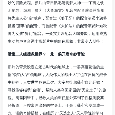
妙的冒险旅程。影片由昔日贴吧清明梦大神——
宇宙之铁
执导、编剧，曾为《大鱼海棠》配音的配音演员苏尚卿
将为主人公“空”献声，配音过《姜子牙》的配音演员李璐将
担当“蒲牢”的配音，而曾配音《大护法》的配音演员叶知秋
将为女孩“努瓦”配音。一众实力派配音大咖齐聚，运用成熟
生动的声音台词丰富影片中的角色形象，非常令人期待！
活宝二人组拯救世界？一龙一猴开启奇妙冒险
影片的背景设定在远古时代的地球上，一群高度发达的生
物“锐铂人”占领地球，人类伟大的战士大宇也在反抗的战争
中牺牲，人类世界危在旦夕。大宇的徒弟蒲牢自此开始了
寻找能够继承“金箍”、帮助人类夺回家园的“天选之子”的旅
程。阴差阳错中，拯救人类的重任意外落到了性格跳脱离
经叛道、不按常理出牌的空身上。于是，蒲牢和空结成一
龙一猴的奇妙搭档，在经历了“天选之人”天人学院的学习