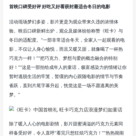
首映口碑受好评 好吃又好看获封最适合冬日的电影
活动现场梦幻多姿，影片更是为观众带来久违的浓情体
验。映后口碑新鲜出炉，观众及媒体纷纷称赞《旺卡》与
冬日的适配度。“一部非常适合冬天，全家人一起观看的电
影，不仅让人身心愉悦，而且又暖又甜，就像喝了一杯热
巧克力一样！”“把巧克力、梦想与爱的概念融合的特别
好！”“这是一部拍给成年人的童话，极富感染力的情绪让你
暂时逃脱生活的牢笼，暂缓的内心跟随电影的情节与节奏
雀跃，直到片尾字幕升起，恍觉这是一场不愿逃离的美
梦。”
除了暖入人心的电影剧情，影片甜蜜满溢的巧克力元素同
样备受好评，令人直呼“看完只想狂炫巧克力！”“热热闹闹