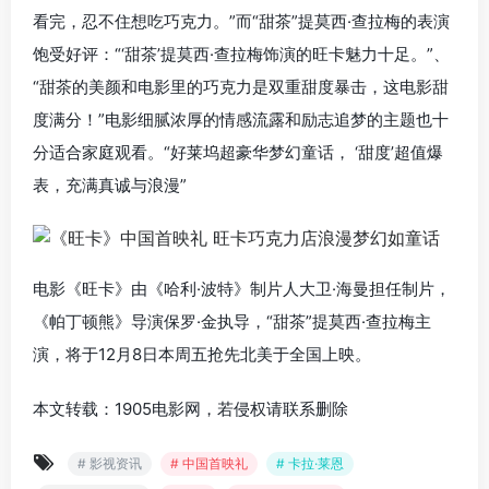
看完，忍不住想吃巧克力。”而“甜茶”提莫西·查拉梅的表演
饱受好评：“‘甜茶’提莫西·查拉梅饰演的旺卡魅力十足。”、
“甜茶的美颜和电影里的巧克力是双重甜度暴击，这电影甜
度满分！”电影细腻浓厚的情感流露和励志追梦的主题也十
分适合家庭观看。“好莱坞超豪华梦幻童话， ‘甜度’超值爆
表，充满真诚与浪漫”
电影《旺卡》由《哈利·波特》制片人大卫·海曼担任制片，
《帕丁顿熊》导演保罗·金执导，“甜茶”提莫西·查拉梅主
演，将于12月8日本周五抢先北美于全国上映。
本文转载：1905电影网，若侵权请联系删除
# 影视资讯
# 中国首映礼
# 卡拉·莱恩