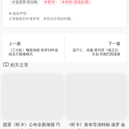
# 提莫西·查拉梅
# 旺卡
# 科甘-迈克尔·凯
©
版权声明
文章版权归作者所有，未经允许请勿转载。
上一篇
下一篇
《三大队》曝新海报 张译12年追
温子仁、杰森·莫玛等《海王2》
凶主打困难模式
主创 亮相巴西漫展
相关文章
甜茶《旺卡》公布全新海报 巧
《旺卡》发布导演特辑 保罗·金