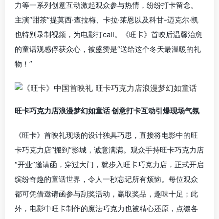
力等一系列创意互动激起观众参与热情，纷纷打卡留念。
主演“甜茶”提莫西·查拉梅、卡拉·莱恩以及科甘-迈克尔·凯
也特别录制视频，为电影打call。《旺卡》首映后温馨治愈
的童话观感俘获众心，被盛赞是“送给这个冬天最温暖的礼
物！”
旺卡巧克力店浪漫梦幻如童话 创意打卡互动引爆现场气氛
《旺卡》首映礼现场的设计独具巧思，直接将电影中的旺
卡巧克力店“搬到”影城，诚意满满。观众手持旺卡巧克力店
“开业”邀请函，穿过大门，就步入旺卡巧克力店，正式开启
缤纷奇趣的童话世界，令人一秒忘记所有烦恼。每位观众
都可凭借邀请函参与刮奖活动，赢取奖品，趣味十足；此
外，电影中旺卡制作的魔法巧克力也被精心还原，点缀各