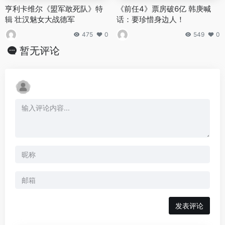
亨利卡维尔《盟军敢死队》特
《前任4》票房破6亿 韩庚喊
辑 壮汉魅女大战德军
话：要珍惜身边人！
475
0
549
0
暂无评论
发表评论