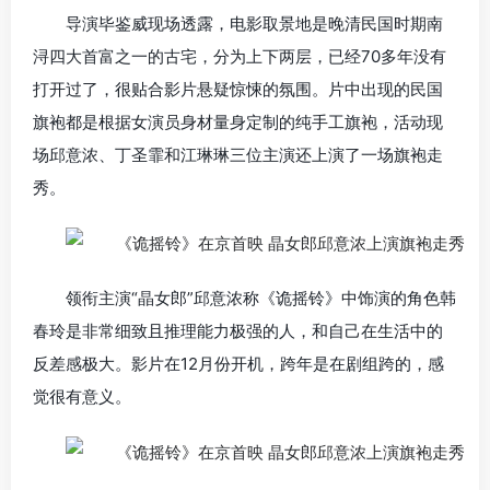
导演毕鉴威现场透露，电影取景地是晚清民国时期南
浔四大首富之一的古宅，分为上下两层，已经70多年没有
打开过了，很贴合影片悬疑惊悚的氛围。片中出现的民国
旗袍都是根据女演员身材量身定制的纯手工旗袍，活动现
场邱意浓、丁圣霏和江琳琳三位主演还上演了一场旗袍走
秀。
领衔主演“晶女郎”邱意浓称《诡摇铃》中饰演的角色韩
春玲是非常细致且推理能力极强的人，和自己在生活中的
反差感极大。影片在12月份开机，跨年是在剧组跨的，感
觉很有意义。