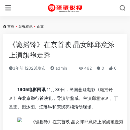
首页
•
影视资讯
•
正文
《诡摇铃》在京首映 晶女郎邱意浓
上演旗袍走秀
3年前 (2023)发布
admin
462
0
0
1905电影网讯
11月30日，民国悬疑电影《
诡摇铃
》在北京举行首映礼，导演毕鉴威、主演
邱意浓
、丁
圣霏、田沐阳、江琳琳和宋斌亮相活动现场。