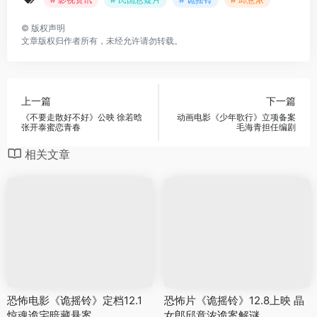
©
版权声明
文章版权归作者所有，未经允许请勿转载。
上一篇
下一篇
《不要走散好不好》公映 徐若晗
动画电影《少年歌行》立项备案
张开泰蜜恋青春
毛海青担任编剧
相关文章
恐怖电影《诡摇铃》定档12.1
恐怖片《诡摇铃》12.8上映 晶
惊魂诡宅暗藏悬案
女郎邱意浓诡案解谜