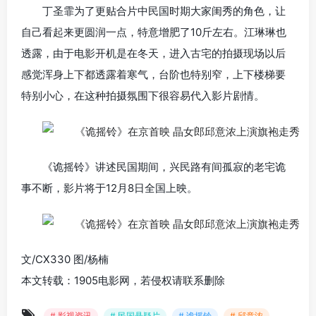
丁圣霏为了更贴合片中民国时期大家闺秀的角色，让
自己看起来更圆润一点，特意增肥了10斤左右。江琳琳也
透露，由于电影开机是在冬天，进入古宅的拍摄现场以后
感觉浑身上下都透露着寒气，台阶也特别窄，上下楼梯要
特别小心，在这种拍摄氛围下很容易代入影片剧情。
《诡摇铃》讲述民国期间，兴民路有间孤寂的老宅诡
事不断，影片将于12月8日全国上映。
文/CX330 图/杨楠
本文转载：1905电影网，若侵权请联系删除
# 影视资讯
# 民国悬疑片
# 诡摇铃
# 邱意浓