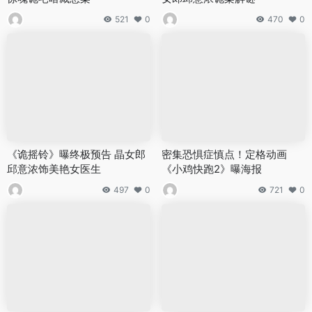
521
0
470
0
《诡摇铃》曝终极预告 晶女郎
密集恐惧症慎点！定格动画
邱意浓饰美艳女医生
《小鸡快跑2》曝海报
497
0
721
0