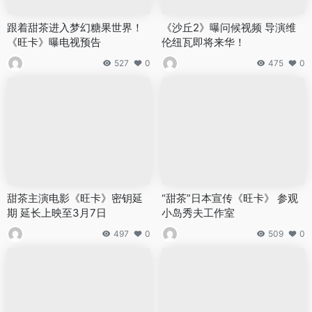
跟着甜茶进入梦幻糖果世界！
《沙丘2》曝问候视频 导演维
《旺卡》曝电视预告
伦纽瓦即将来华！
527
0
475
0
甜茶主演电影《旺卡》密钥延
“甜茶”日本宣传《旺卡》 参观
期 延长上映至3月7日
小岛秀夫工作室
497
0
509
0