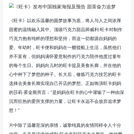
《旺卡》以欢乐温馨的圆梦故事为底，将人与人之间浓厚
甜蜜的温情融入其中。顶级巧克力甜品师威利·旺卡对制作
巧克力抱有纯粹的理想和坚持，而这一切都源自妈妈的
爱。年幼时，旺卡便和妈妈在一艘驳船上生活，虽然他们
并不富有，但妈妈满怀爱意制作的巧克力陪伴他度过童年
的每个生日。妈妈向儿时的旺卡提及美食长廊，并在他的
心中种下了梦想的种子。长大后，修炼巧克力技艺的旺卡
选择去美食长廊实现自己开店的梦想。正如饰演旺卡妈妈
的莎莉·霍金斯所言：“是妈妈在旺卡的心中灌输了一种由深
沉而狂热的爱所支撑的力量，让旺卡永远不会放弃追求梦
想！”
片中除了温馨至深的亲情，诚挚纯真的友情同样令人十分