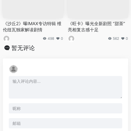
《沙丘2》曝IMAX专访特辑 维
《旺卡》曝光全新剧照 “甜茶”
伦纽瓦独家解读剧情
亮相复古感十足
498
0
562
0
暂无评论