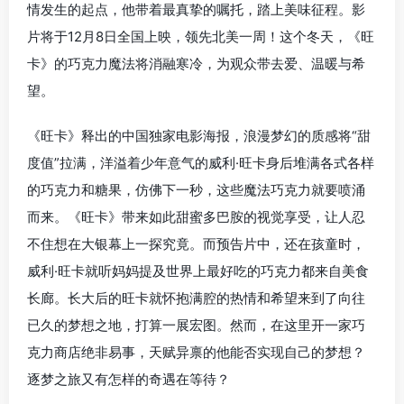
情发生的起点，他带着最真挚的嘱托，踏上美味征程。影
片将于12月8日全国上映，领先北美一周！这个冬天，《旺
卡》的巧克力魔法将消融寒冷，为观众带去爱、温暖与希
望。
《旺卡》释出的中国独家电影海报，浪漫梦幻的质感将“甜
度值”拉满，洋溢着少年意气的威利·旺卡身后堆满各式各样
的巧克力和糖果，仿佛下一秒，这些魔法巧克力就要喷涌
而来。《旺卡》带来如此甜蜜多巴胺的视觉享受，让人忍
不住想在大银幕上一探究竟。而预告片中，还在孩童时，
威利·旺卡就听妈妈提及世界上最好吃的巧克力都来自美食
长廊。长大后的旺卡就怀抱满腔的热情和希望来到了向往
已久的梦想之地，打算一展宏图。然而，在这里开一家巧
克力商店绝非易事，天赋异禀的他能否实现自己的梦想？
逐梦之旅又有怎样的奇遇在等待？