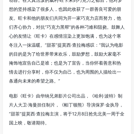
动容。在天真活泼的威利·旺卡来到巧克力之都后，他对梦
想的坚持感染了很多人，也因此收获了一群善良可爱的朋
友。旺卡和他的朋友们共同为开一家巧克力店而努力，他
们齐心协力，对抗“巧克力黑帮”的各种刁难和阻挠。鼓舞人
心的友情让《旺卡》在感情渲染上更加饱满，也为这个寒
冬注入一抹温暖。“甜茶”提莫西·查拉梅感叹：“我认为电影
的目的是为了给世界带来欢乐，鼓励梦想，鼓励大家毫不
掩饰地宣告自己是谁；也是为了宣告，当你怀着善意和热
情去进行分享时，你不仅为自己，也为周围的人描绘出一
条通向未来的希望之路。”
电影《旺卡》由华纳兄弟影片公司出品，《哈利·波特》制
片人大卫·海曼担任制片，《帕丁顿熊》导演保罗·金执导，
“甜茶”提莫西·查拉梅主演，将于12月8日抢先北美一周于全
国上映，敬请期待。