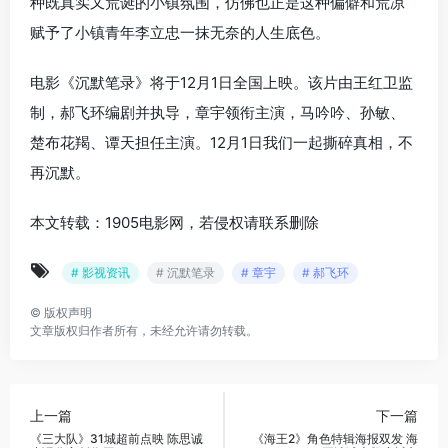
种既真实又荒诞的小镇氛围，仿佛也正是这种偏僻和荒凉
赋予了小镇青年李立忠一抹无奈的人生底色。
电影《沉默笔录》将于12月1日全国上映。该片由王红卫监
制，郝飞环编剧并执导，章宇领衔主演，马吟吟、孙敏、
楚布花羯、谭天担任主演。12月1日我们一起撕碎真相，不
再沉默。
本文转载：1905电影网，若侵权请联系删除
# 影视资讯
# 沉默笔录
# 章宇
# 郝飞环
©
版权声明
文章版权归作者所有，未经允许请勿转载。
上一篇
下一篇
《三大队》31城超前点映 陈思诚
《海王2》角色特辑海报双发 海