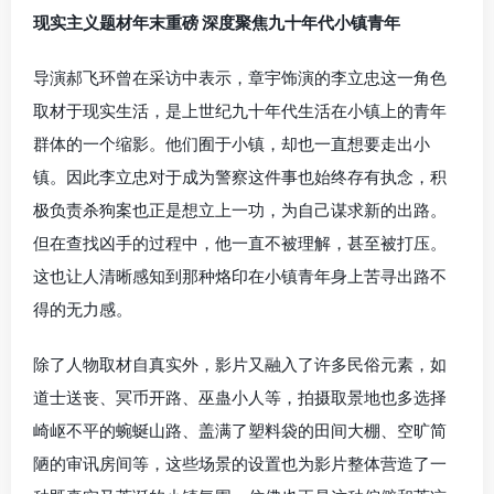
现实主义题材年末重磅 深度聚焦九十年代小镇青年
导演郝飞环曾在采访中表示，章宇饰演的李立忠这一角色
取材于现实生活，是上世纪九十年代生活在小镇上的青年
群体的一个缩影。他们囿于小镇，却也一直想要走出小
镇。因此李立忠对于成为警察这件事也始终存有执念，积
极负责杀狗案也正是想立上一功，为自己谋求新的出路。
但在查找凶手的过程中，他一直不被理解，甚至被打压。
这也让人清晰感知到那种烙印在小镇青年身上苦寻出路不
得的无力感。
除了人物取材自真实外，影片又融入了许多民俗元素，如
道士送丧、冥币开路、巫蛊小人等，拍摄取景地也多选择
崎岖不平的蜿蜒山路、盖满了塑料袋的田间大棚、空旷简
陋的审讯房间等，这些场景的设置也为影片整体营造了一