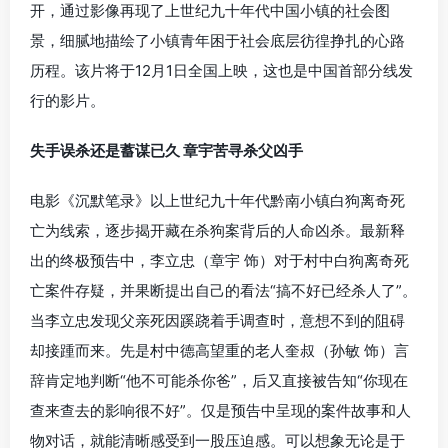
开，通过影像再现了上世纪九十年代中国小镇的社会图
景，细腻地描绘了小镇青年困于社会底层彷徨挣扎的心路
历程。该片将于12月1日全国上映，这也是中国首部分线发
行的影片。
失手误杀还是蓄谋已久 章宇苦寻杀父凶手
电影《沉默笔录》以上世纪九十年代黔南小镇白狗离奇死
亡为线索，逐步揭开藏在杀狗案背后的人命凶杀。最新释
出的终极预告中，李立忠（章宇 饰）对于村中白狗离奇死
亡案件存疑，并果断提出自己的看法“搞不好已经杀人了”。
当李立忠发现父亲死因蹊跷着手调查时，意想不到的阻碍
却接踵而来。先是村中德高望重的老人奎叔（孙敏 饰）言
辞肯定地判断“他不可能杀你爸”，后又直接被告知“你现在
查来查去的影响很不好”。仅是预告中呈现的案件故事和人
物对话，就能清晰感受到一股压迫感。可以想象无论是于