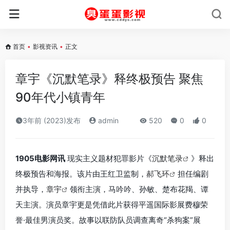
首页
•
影视资讯
•
正文
章宇《沉默笔录》释终极预告 聚焦
90年代小镇青年
3年前 (2023)发布
admin
520
0
0
1905电影网讯
现实主义题材犯罪影片《
沉默笔录
》释出
终极预告和海报。该片由王红卫监制，
郝飞环
担任编剧
并执导，
章宇
领衔主演，马吟吟、孙敏、楚布花羯、谭
天主演。演员章宇更是凭借此片获得平遥国际影展费穆荣
誉·最佳男演员奖。故事以联防队员调查离奇“杀狗案”展