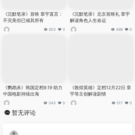
《沉默笔录》首映 章宇直言：
《沉默笔录》北京首映礼 章宇
不完美但已倾其所有
解读角色人生命运
503
0
499
0
《鹦鹉杀》韩国定档9.19 助力
《敦煌英雄》定档12月22日 章
中国电影持续出海
宇等主创解读剧情
343
0
517
0
暂无评论