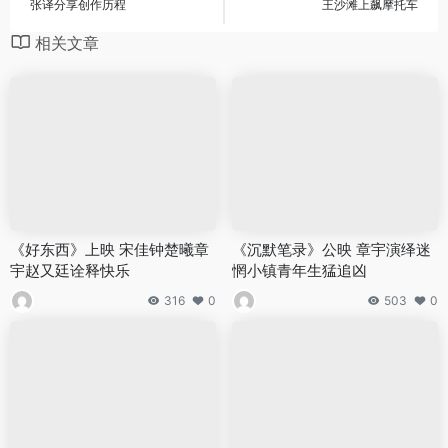
张译分享创作历程
王沙滩上飙摩托车
相关文章
《好东西》上映 宋佳钟楚曦章
《沉默笔录》公映 章宇演绎迷
宇赵又廷诠释快乐
惘小镇青年生猛追凶
316
0
503
0