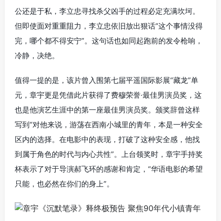
公还是于私，李立忠寻找杀父凶手的过程必定充满坎坷。
但即使面对重重阻力，李立忠依旧放出狠话“这个事情没得
完，哪个都不得安宁”。这句话也如同起跑前的发令枪响，
冷静，决绝。
值得一提的是，该片曾入围第七届平遥国际影展“藏龙”单
元，章宇更是凭借此片获得了费穆荣誉·最佳男演员奖，这
也是他演艺生涯中的第一座最佳男演员奖。颁奖辞曾这样
写到“对他来说，游荡在西南小城里的青年，本是一种安全
区内的选择。在电影中的表现，打破了这种安全感，他找
到属于角色的时代与内心共性”。上台领奖时，章宇手持奖
杯表示了对于导演郝飞环的感谢和肯定，“华语电影的希望
只能，也必然在你们的身上”。