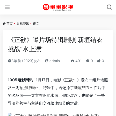
首页
•
影视资讯
•
正文
《正欲》曝片场特辑剧照 新垣结衣
挑战“水上漂”
3年前 (2023)发布
admin
491
0
0
1905电影网讯
11月17日，电影《
正欲
》发布一组片场照
及一则拍摄
特辑
。特辑中，既还原了
新垣结衣
在片中
的名场面——穿衣在泳池水面上仰卧漂浮，也曝光了一些
导演岸善幸与主演们交流修改细节的对话。