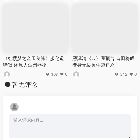
《红楼梦之金玉良缘》服化道
黑泽清《云》曝预告 菅田将晖
特辑 还原大观园器物
变身无良黄牛遭追杀
368
0
342
0
暂无评论