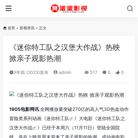
首页
•
影视资讯
•
正文
《迷你特工队之汉堡大作战》热映
掀亲子观影热潮
3年前 (2023)发布
admin
517
0
0
1905电影网讯
全网播放量突破270亿的高人气3D热血动作
冒险类系列动画《
迷你特工队
》大电影《
迷你特工队之
汉堡大作战
》已经于本周六（11月11日）登陆全国院
线，并在上映首周末迎来了亲子观影的热潮，成
动画电影