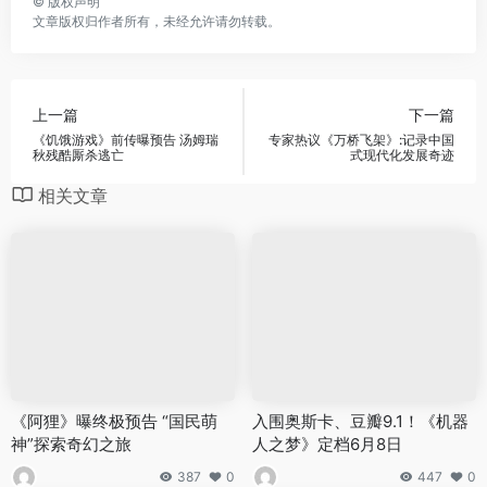
©
版权声明
文章版权归作者所有，未经允许请勿转载。
上一篇
下一篇
《饥饿游戏》前传曝预告 汤姆瑞
专家热议《万桥飞架》:记录中国
秋残酷厮杀逃亡
式现代化发展奇迹
相关文章
《阿狸》曝终极预告 “国民萌
入围奥斯卡、豆瓣9.1！《机器
神”探索奇幻之旅
人之梦》定档6月8日
387
0
447
0