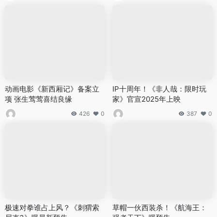
动画电影《新西厢记》备案立
IP十周年！《非人哉：限时玩
项 张生莺莺喜结良缘
家》官宣2025年上映
426
0
387
0
极速对拳谁占上风？《刺猬索
草帽一伙西装杀！《航海王：