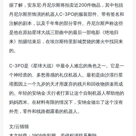
据了解，安东尼·丹尼尔斯将拍卖近200件物品，其中包括
丹尼尔斯所饰演的机器人C-3PO的服装部件、带有签名和
注解的剧本，以及千年隼的部分零件。丹尼尔斯声称这些
是他在原始星球大战三部曲中的最后一部电影《绝地归
来》拍摄结束后，在埃尔斯特里影城焚烧的篝火中找回来
的。
C-3PO是《星球大战》中最令人难忘的角色之一。它是一
个神经质的、多愁善感的礼仪机器人。最初是由沙漠行星
塔图因上一个九岁的天才用废弃的残片和回收物拼凑而成
的。年轻的安纳金·天行者打算让这个自制机器人帮助他的
妈妈西米。在材料有限的情况下，安纳金做出了这个没有
外壳，零件和线路都露着的机器人。
文/云猫猫
本文转载：1905电影网，若侵权请联系删除