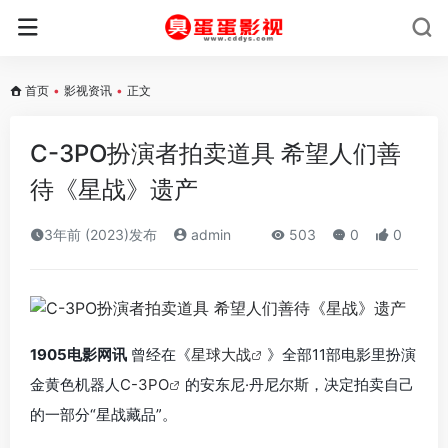
首页
•
影视资讯
•
正文
C-3PO扮演者拍卖道具 希望人们善
待《星战》遗产
3年前 (2023)发布
admin
503
0
0
1905电影网讯
曾经在《
星球大战
》全部11部电影里扮演
金黄色机器人
C-3PO
的安东尼·丹尼尔斯，决定拍卖自己
的一部分“星战藏品”。