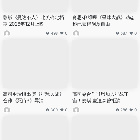
影版《曼达洛人》北美确定档
肖恩·利维曝《星球大战》动态
期 2026年12月上映
称已获得创意自由
498
0
587
0
高司令洽谈出演《星球大战》
高司令合作肖恩加入星战宇
合作《死侍3》导演
宙！麦琪·麦迪森曾拒演
309
0
286
0