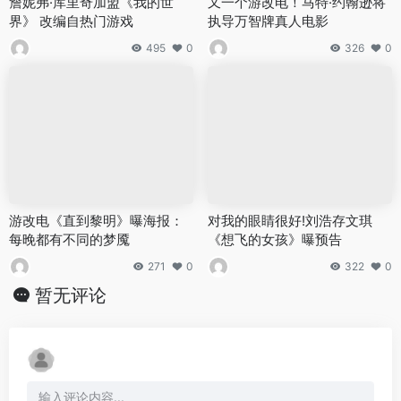
詹妮弗·库里奇加盟《我的世
又一个游改电！马特·约翰逊将
界》 改编自热门游戏
执导万智牌真人电影
495
0
326
0
游改电《直到黎明》曝海报：
对我的眼睛很好!刘浩存文琪
每晚都有不同的梦魇
《想飞的女孩》曝预告
271
0
322
0
暂无评论