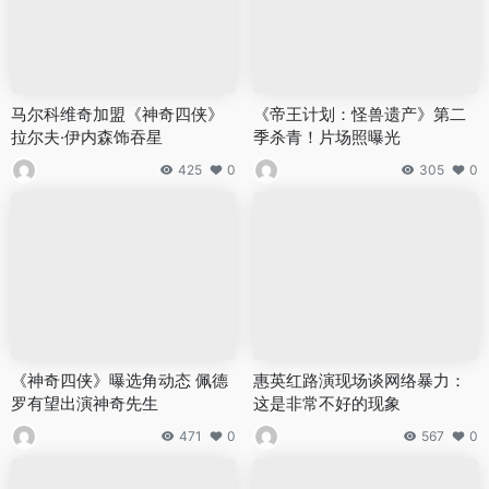
马尔科维奇加盟《神奇四侠》
《帝王计划：怪兽遗产》第二
拉尔夫·伊内森饰吞星
季杀青！片场照曝光
425
0
305
0
《神奇四侠》曝选角动态 佩德
惠英红路演现场谈网络暴力：
罗有望出演神奇先生
这是非常不好的现象
471
0
567
0