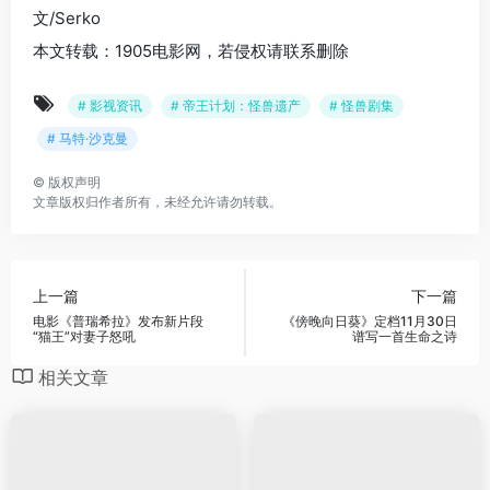
文/Serko
本文转载：1905电影网，若侵权请联系删除
# 影视资讯
# 帝王计划：怪兽遗产
# 怪兽剧集
# 马特·沙克曼
©
版权声明
文章版权归作者所有，未经允许请勿转载。
上一篇
下一篇
电影《普瑞希拉》发布新片段
《傍晚向日葵》定档11月30日
“猫王”对妻子怒吼
谱写一首生命之诗
相关文章