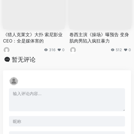
《猎人克莱文》大扑 索尼影业
卷西主演《操场》曝预告 变身
CEO：全是媒体害的
肌肉男陷入疯狂暴力
316
0
512
0
暂无评论