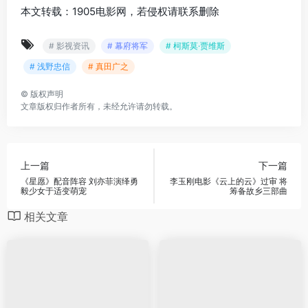
本文转载：1905电影网，若侵权请联系删除
# 影视资讯
# 幕府将军
# 柯斯莫·贾维斯
# 浅野忠信
# 真田广之
©
版权声明
文章版权归作者所有，未经允许请勿转载。
上一篇
下一篇
《星愿》配音阵容 刘亦菲演绎勇
李玉刚电影《云上的云》过审 将
毅少女于适变萌宠
筹备故乡三部曲
相关文章