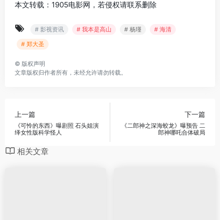
本文转载：1905电影网，若侵权请联系删除
# 影视资讯
# 我本是高山
# 杨瑾
# 海清
# 郑大圣
©
版权声明
文章版权归作者所有，未经允许请勿转载。
上一篇
下一篇
《可怜的东西》曝剧照 石头姐演
《二郎神之深海蛟龙》曝预告 二
绎女性版科学怪人
郎神哪吒合体破局
相关文章