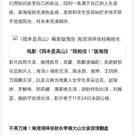
们用知识改变自己的命运，找到一条属于自己的人生道
路。新海报则充满热血感，老师和学生笑容灿烂并张开双
手迎接阳光，对未来充满期待。
电影《我本是高山》“我相信！”版海报
影片由郑大圣、杨瑾执导，袁媛、陈麒凌编剧，吴妍妍担
任总制片人，
海清
领衔主演，陈永胜、柴烨、王玥婷、
万国鹏主演，以及云南当地素人女学生美朵达瓦、赵瑞
婷、罗解艳、郭莉娜、潘家艳主演，胡歌特别出演，刘雅
瑟、杨皓宇友情出演，影片将于11月24日全国公映。
不畏万难！海清演绎张校长带领大山女孩逆境翻盘