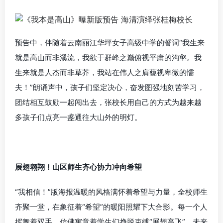
预告中，伴随着云南丽江华坪女子高级中学的誓词“我生来
就是高山而非溪流，我欲于群峰之巅俯视平庸的沟壑。我
生来就是人杰而非草芥，我站在伟人之肩藐视卑微的懦
夫！”朗诵声中，孩子们坚定决心，奋发图强地刻苦学习，
团结相互鼓励一起闯出去，张校长用自己的方式为越来越
多孩子们点亮一盏通往大山外的明灯。
展翅翱翔！山区师生齐心协力冲向希望
“我相信！”版海报温暖的风格满怀着希望与力量，全校师生
齐聚一堂，在象征着“希望”的暖阳照耀下大合影。每一个人
挥舞着双手，仿佛寓意着学生们挣脱束缚“展翅高飞”，未来