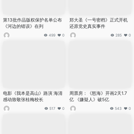
第13批作品版权保护名单公布
郑大圣《一号密档》正式开机
《河边的错误》在列
还原党史真实事件
499
0
285
0
电影《我本是高山》路演 海清
周票房：《怒海》开画2天1.7
感动致敬张桂梅校长
亿 《嫌疑人》破5亿
517
0
543
0