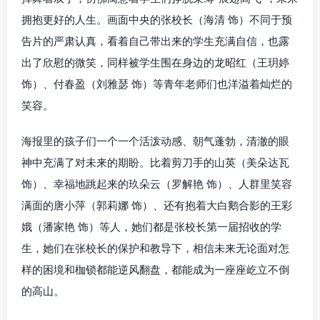
拥抱更好的人生。画面中央的张校长（海清 饰）不同于预
告片的严肃认真，看着自己带出来的学生充满自信，也露
出了欣慰的微笑，同样被学生围在身边的龙昭红（王玥婷
饰）、付春盈（刘雅瑟 饰）等青年老师们也洋溢着灿烂的
笑容。
海报里的孩子们一个一个活泼动感、朝气蓬勃，清澈的眼
神中充满了对未来的期盼。比着剪刀手的山英（美朵达瓦
饰）、幸福地跳起来的玖朵云（罗解艳 饰）、人群里笑容
满面的唐小萍（郭莉娜 饰）、还有抱着大白鹅合影的王彩
娥（潘家艳 饰）等人，她们都是张校长第一届招收的学
生，她们在张校长的保护和教导下，相信未来无论面对怎
样的困境和枷锁都能逆风翻盘，都能成为一座座屹立不倒
的高山。