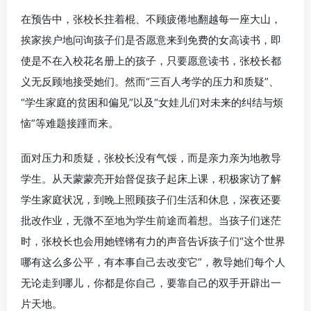
在预告中，张校长拄着棍、不顾疲倦地翻越每一座大山，
挨家挨户地问询孩子们是否愿意来到免费的女高读书，即
使是不在入校花名册上的孩子，只要愿意读书，张校长都
义无反顾地接受她们。然而“三百人考学的压力和质疑”、
“学生家庭的贫困和偏见”以及“女娃儿们对未来的纠结与烦
恼”等难题接踵而来。
面对压力和质疑，张校长没有气馁，而是亲力亲为地教导
学生。从天蒙蒙亮开始督促孩子起床上课，积极家访了解
学生家庭状况，到晚上照顾孩子们生活和休息，深夜还要
批改作业，无微不至地为学生前途而着想。当孩子们迷茫
时，张校长也会用她铿锵有力的声音告诉孩子们“这个世界
哪有这么多公平，有本事自己去改变它”，教导她们每个人
无论走到哪儿，你都是你自己，要靠自己的双手开辟出一
片天地。