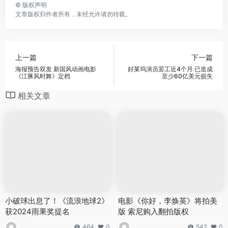
©
版权声明
文章版权归作者所有，未经允许请勿转载。
上一篇
下一篇
海报预告双发 新国风动画电影
好莱坞演员罢工近4个月 已造成
《江豚风时舞》定档
至少60亿美元损失
相关文章
小破球出息了！《流浪地球2》
电影《你好，李焕英》将拍美
获2024雨果奖提名
版 索尼购入翻拍版权
464
0
542
0