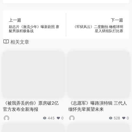
上一篇
下一篇
励志片《激流少年》曝新剧照 赛
《牢狱风云》二度翻拍 橄榄球明
艇男孩积极备战
星入狱组队打比赛
相关文章
《被我弄丢的你》票房破2亿
《志愿军》曝路演特辑 三代人
官方发布全新海报
缅怀先辈展望未来
445
0
528
0