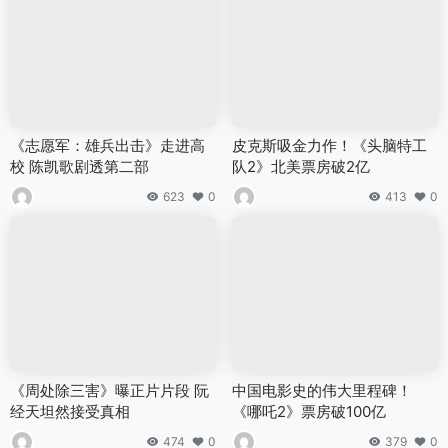
《志愿军：雄兵出击》走进高
皮克斯吸金力作！《头脑特工
校 陈凯歌剧透第二部
队2》北美票房破2亿
623
0
413
0
《周处除三害》曝正片片段 阮
中国电影史的伟大里程碑！
经天坦然接受真相
《哪吒2》票房破100亿
474
0
379
0