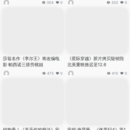
304
0
302
0
莎翁名作《李尔王》将改编电
《星际穿越》胶片拷贝疑销毁
影 帕西诺三搭劳模姐
北美重映推迟至12.6
473
0
410
0
姐狗香！《关于你的想法》安
安妮·海瑟薇、《侏罗纪4》等1