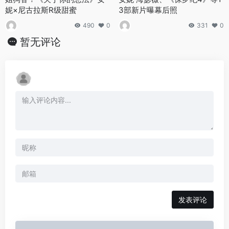
妮×尼古拉斯R级甜蜜
3部新片曝幕后照
490
0
331
0
暂无评论
发表评论