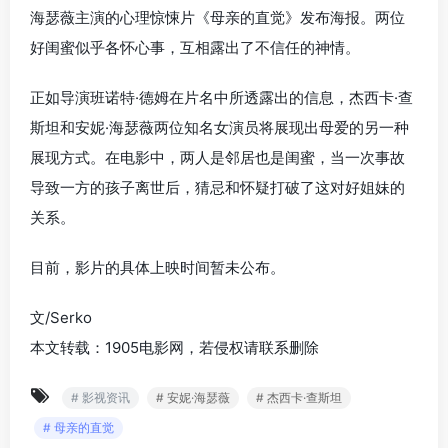
海瑟薇主演的心理惊悚片《母亲的直觉》发布海报。两位
好闺蜜似乎各怀心事，互相露出了不信任的神情。
正如导演班诺特·德姆在片名中所透露出的信息，杰西卡·查
斯坦和安妮·海瑟薇两位知名女演员将展现出母爱的另一种
展现方式。在电影中，两人是邻居也是闺蜜，当一次事故
导致一方的孩子离世后，猜忌和怀疑打破了这对好姐妹的
关系。
目前，影片的具体上映时间暂未公布。
文/Serko
本文转载：1905电影网，若侵权请联系删除
# 影视资讯
# 安妮·海瑟薇
# 杰西卡·查斯坦
# 母亲的直觉