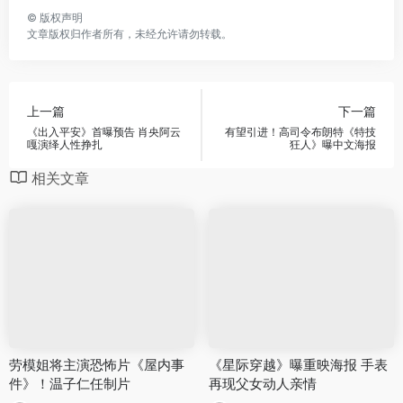
©
版权声明
文章版权归作者所有，未经允许请勿转载。
上一篇
下一篇
《出入平安》首曝预告 肖央阿云
有望引进！高司令布朗特《特技
嘎演绎人性挣扎
狂人》曝中文海报
相关文章
劳模姐将主演恐怖片《屋内事
《星际穿越》曝重映海报 手表
件》！温子仁任制片
再现父女动人亲情