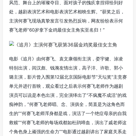
风范、舞台上的璀璨夺目、面对孩子的愧疚拿捏得恰到好
处，越剧表演艺术和电影表演艺术相映生辉。”获奖之后，
主演何赛飞现场真挚发言引发热烈反响，网友纷纷表示何
赛飞老师“60岁拿下金鸡最佳女主角实至名归！”
电影《追月》由何赛飞、袁文康领衔主演，娄宇健、涂凌
特别出演，闾汉彪、钱漪友情出演，高子沣、许歌、郭小
璐主演，影片曾入围第12届北京国际电影节“天坛奖”主竞赛
单元并进行首映，观众看过之后表示何赛飞老师作为越剧
演员可以说是本色出演，完全演绎出了“不疯魔不成活”的戏
痴神韵，“何赛飞老师唱、念、演俱全，简直是为这角色而
生的”“何赛飞老师浑身都是戏，演活了一个绝症母亲的自我
救赎”“何赛飞老师的每场戏都如杜鹃啼血，演出了戚老师这
个角色身上顽强的生命力”“电影通过越剧讲出了家庭关系走