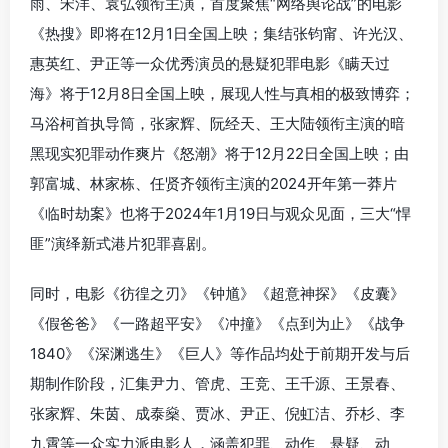
雨
、
宋洋
、
袁弘
领衔主演，首度聚焦“网络舆论战”的电影
《热搜》
即将在12月1日全国上映；集结
张钧甯
、
许光汉
、
惠英红
、
尹正
等一众优秀演员的悬疑犯罪电影
《瞒天过
海》
将于12月8日全国上映，展现人性与真相的极致博弈；
马浴柯
首执导筒，
张家辉
、
阮经天
、
王大陆
领衔主演的暗
黑现实犯罪动作爽片《怒潮》将于12月22日全国上映；由
郭富城
、
林家栋
、
任贤齐
领衔主演的2024开年第一莽片
《临时劫案》
也将于2024年1月19日与观众见面，三大“悍
匪”演绎新式港片犯罪喜剧。
同时，电影《彷徨之刃》《钟馗》《超意神探》《皮囊》
《假爸爸》《一路超平安》《冲撞》《点到为止》《战争
1840》《深渊逃生》《巨人》等作品均处于前期开发与后
期制作阶段，汇集尹力、管虎、王竞、王千源、王景春、
张家辉、朱茵、成泰燊、贾冰、尹正、倪虹洁、乔杉、李
九霄等一众实力派电影人，涵盖犯罪、动作、悬疑、动