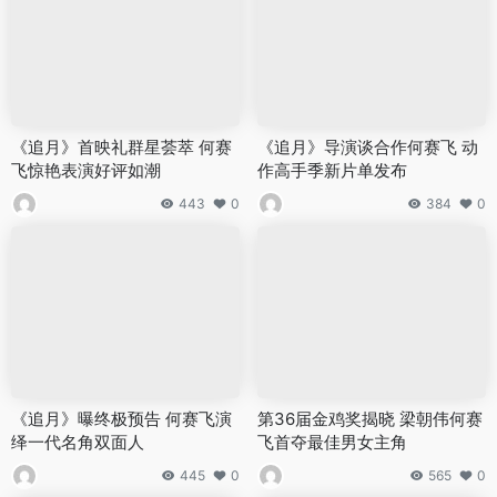
《追月》首映礼群星荟萃 何赛
《追月》导演谈合作何赛飞 动
飞惊艳表演好评如潮
作高手季新片单发布
443
0
384
0
《追月》曝终极预告 何赛飞演
第36届金鸡奖揭晓 梁朝伟何赛
绎一代名角双面人
飞首夺最佳男女主角
445
0
565
0