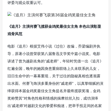
评委与观众双重认可。
《追月》主演何赛飞揽获金鸡奖最佳女主角 本色出演彰显
戏骨风范
电影《追月》根据艾伟小说《过往》改编，乔梁编剧并执
导，原著小说曾荣获第八届鲁迅文学奖中篇小说奖。电影
讲述了曾为越剧名角的“戚老师”，年轻时凭借一出《追月》
红遍全国，晚年的她因身患重病联络上久未联系的儿女，
旧日生命中的一幕幕重现，关于过往的隐秘真相也逐渐露
出水面。何赛飞饰演多重身份的“戚老师”，以真挚细腻的演
绎获得本届金鸡奖最佳女主角提名并最终揽获奖项，金鸡
奖称赞其“对角色性格和情感的揣摩丝丝入扣，成功演绎
出‘戚老师’对越剧文化的挚爱和痴迷，把举手投足间的名家