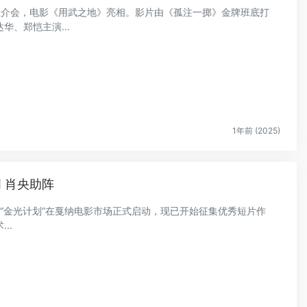
影片推介会，电影《用武之地》亮相。影片由《孤注一掷》金牌班底打
、郑恺主演...
1年前 (2025)
明 肖央助阵
首届“金光计划”在戛纳电影市场正式启动，现已开始征集优秀短片作
..