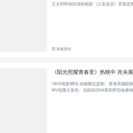
王太利特别出演的电影《人生会议》官宣定档6月
影视资讯
《阳光照耀青春里》热映中 肖央
1905电影网讯 由饶晓志监制，曾海若编
MV也随之发布。当刻在DNA里的怀旧金曲响起