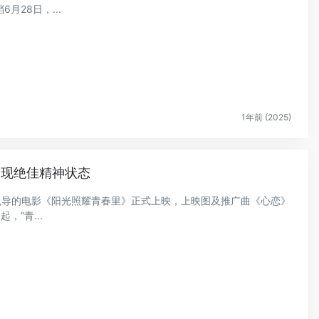
28日，...
1年前 (2025)
展现绝佳精神状态
剧执导的电影《阳光照耀青春里》正式上映，上映图及推广曲《心恋》
，“青...