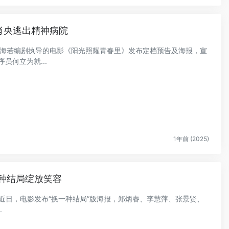
肖央逃出精神病院
制，曾海若编剧执导的电影《阳光照耀青春里》发布定档预告及海报，宣
员何立为就...
1年前 (2025)
一种结局绽放笑容
。近日，电影发布“换一种结局”版海报，郑炳睿、李慧萍、张景贤、
.