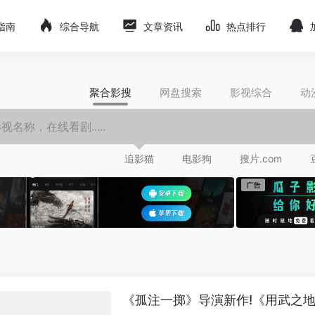
指南
综合导航
文章资讯
热点排行
聚合影搜
网盘搜索
影视综合
动
追影猫
电影狗
搜片.com
《孤注一掷》导演新作!《用武之