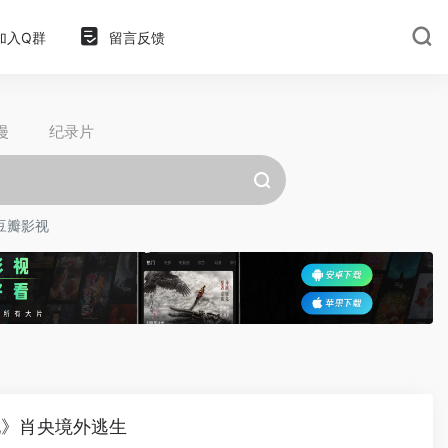
加入Q群
留言反馈
漫
纪录片
豆瓣影视
地》肖央境外逃生