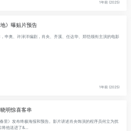
1年前 (2025)
之地》曝贴片预告
执导，申奥、许渌洋编剧，肖央、齐溪、任达华、郑恺领衔主演的电影
.
1年前 (2025)
黄晓明惊喜客串
照耀青春里》发布终极海报和预告。影片讲述肖央饰演的程序员何立为扰
他送进了&...