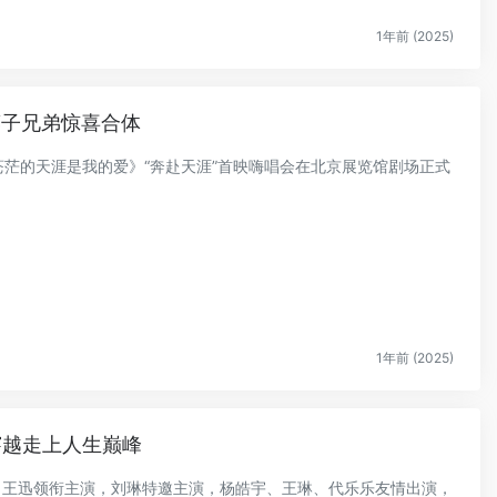
1年前 (2025)
筷子兄弟惊喜合体
《苍茫的天涯是我的爱》“奔赴天涯”首映嗨唱会在北京展览馆剧场正式
1年前 (2025)
穿越走上人生巅峰
扎、王迅领衔主演，刘琳特邀主演，杨皓宇、王琳、代乐乐友情出演，