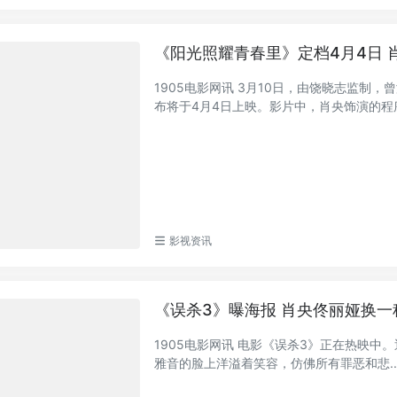
《阳光照耀青春里》定档4月4日 
1905电影网讯 3月10日，由饶晓志监
布将于4月4日上映。影片中，肖央饰演的程序
影视资讯
《误杀3》曝海报 肖央佟丽娅换
1905电影网讯 电影《误杀3》正在热映中
雅音的脸上洋溢着笑容，仿佛所有罪恶和悲..