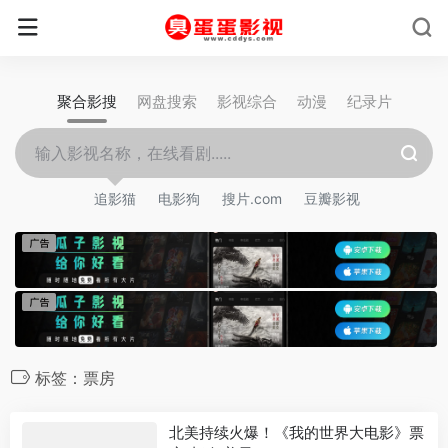
聚合影搜
网盘搜索
影视综合
动漫
纪录片
追影猫
电影狗
搜片.com
豆瓣影视
标签：票房
北美持续火爆！《我的世界大电影》票