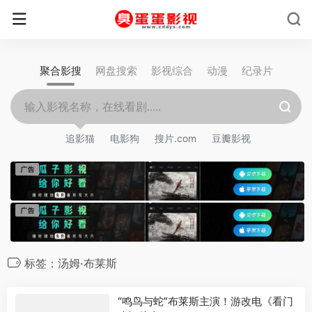
聚合影搜
网盘搜索
影视综合
动漫
纪录片
追影猫
电影狗
搜片.com
豆瓣影视
标签：汤姆·布莱斯
“鸣鸟与蛇”布莱斯主演！游改电《看门