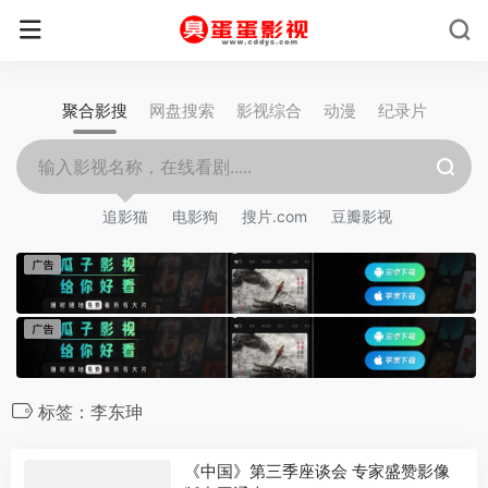
聚合影搜
网盘搜索
影视综合
动漫
纪录片
追影猫
电影狗
搜片.com
豆瓣影视
标签：李东珅
《中国》第三季座谈会 专家盛赞影像